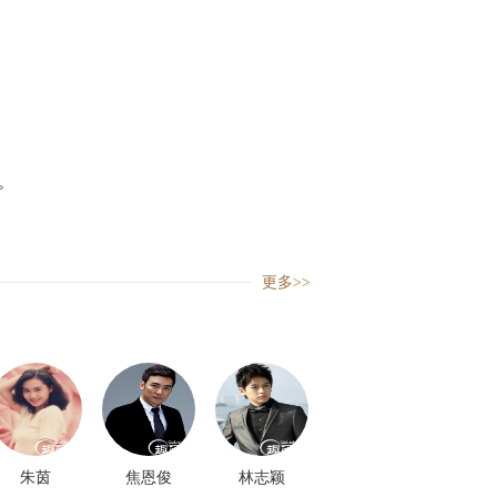
。
更多>>
朱茵
焦恩俊
林志颖