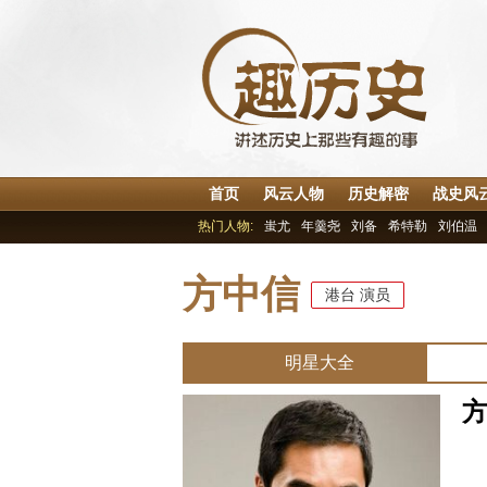
首页
风云人物
历史解密
战史风
热门人物:
蚩尤
年羹尧
刘备
希特勒
刘伯温
方中信
港台
演员
明星大全