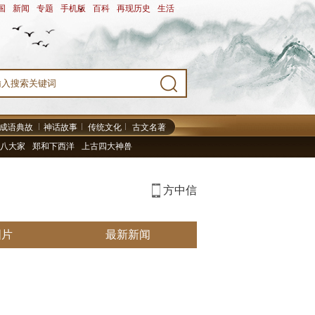
国
-
新闻
-
专题
-
手机版
-
百科
-
再现历史
-
生活
-
成语典故
神话故事
传统文化
古文名著
八大家
郑和下西洋
上古四大神兽
方中信
图片
最新新闻