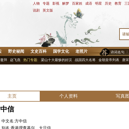
人物
-
专题
-
影视
-
解梦
-
百家姓
-
成语
-
明星
-
历史
-
教育
-
三
说剧
-
英文版
云
野史秘闻
文史百科
国学文化
老照片
诗词名句
鳌拜
赵飞燕
热门专题:
梁山十大最惨的好汉
战国四大名将
金朝皇帝列表
唐宋
主页
个人资料
写真
方中信
中文名:方中信
别名:香港理查基尔、大只信