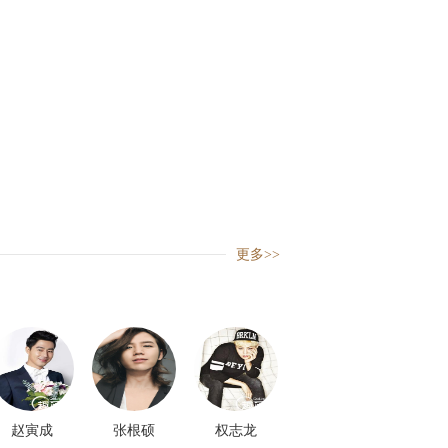
更多>>
赵寅成
张根硕
权志龙