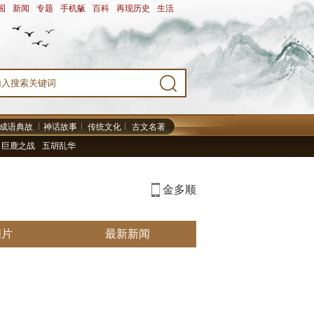
国
-
新闻
-
专题
-
手机版
-
百科
-
再现历史
-
生活
-
成语典故
神话故事
传统文化
古文名著
巨鹿之战
五胡乱华
金多顺
图片
最新新闻