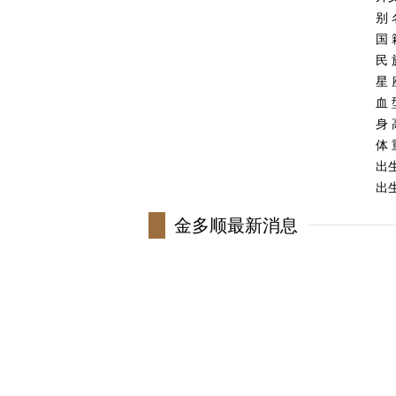
别
国 
民 
星
血 
身 
体 
出
出生
职
金多顺最新消息
毕
经纪
代表
家
个
室
更