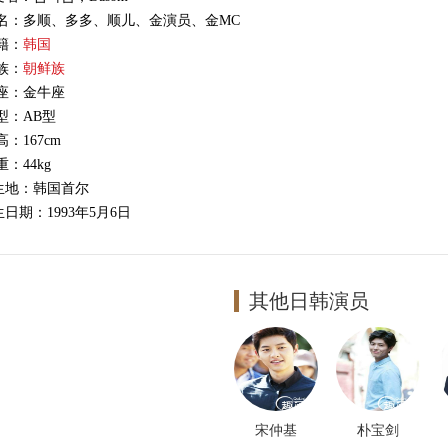
 名：多顺、多多、顺儿、金演员、金MC
籍：
韩国
族：
朝鲜族
 座：金牛座
型：AB型
高：167cm
重：44kg
生地：韩国首尔
日期：1993年5月6日
 业：歌手，演员
业院校：建国大学电影系
公司：STARSHIP Entertainment
其他日韩演员
作品：Alone，Give it to me
庭成员：父母、一个大4岁的哥哥
人技：模仿海狗的声音
 友：昭宥
多资料
宋仲基
朴宝剑