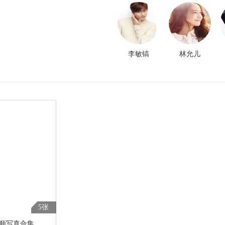
李敏镐
林允儿
5张
顺写真合集