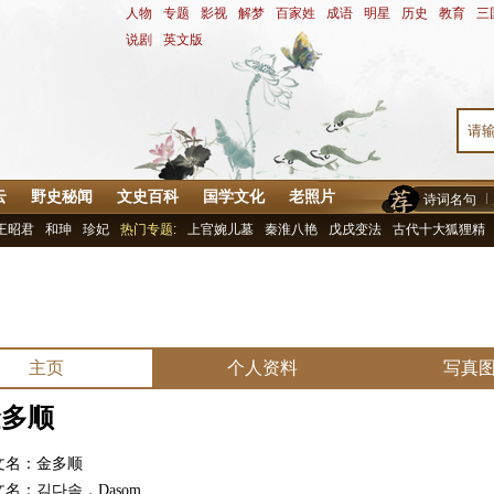
人物
-
专题
-
影视
-
解梦
-
百家姓
-
成语
-
明星
-
历史
-
教育
-
三
说剧
-
英文版
云
野史秘闻
文史百科
国学文化
老照片
诗词名句
王昭君
和珅
珍妃
热门专题:
上官婉儿墓
秦淮八艳
戊戌变法
古代十大狐狸精
主页
个人资料
写真
金多顺
文名：金多顺
文名：김다솜，Dasom