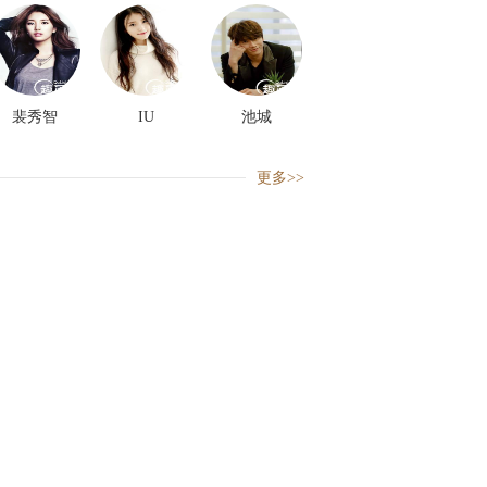
裴秀智
IU
池城
更多>>