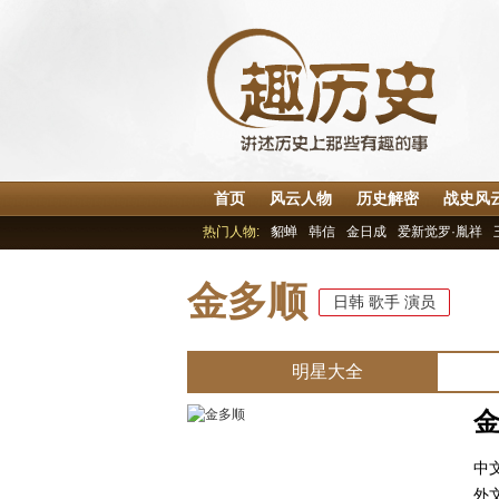
首页
风云人物
历史解密
战史风
热门人物:
貂蝉
韩信
金日成
爱新觉罗·胤祥
金多顺
日韩
歌手
演员
明星大全
中
外