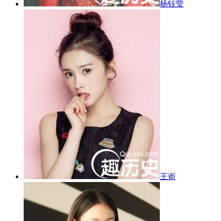
杨钰莹
王嵛