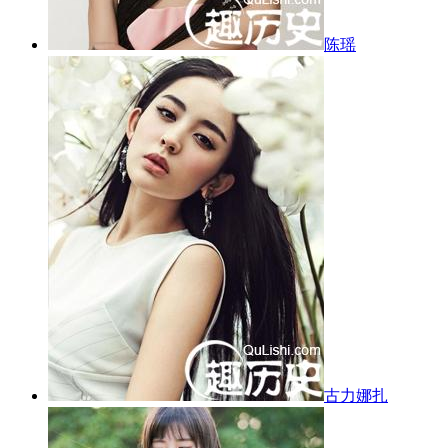
陈瑶
古力娜扎