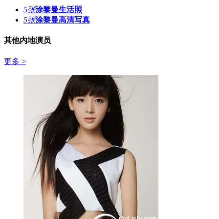
5张
涂黎曼生活照
5张
涂黎曼高清写真
其他内地演员
更多 >