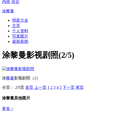
内地
演员
涂黎曼
明星大全
主页
个人资料
写真图片
最新新闻
涂黎曼影视剧照(2/5)
涂
黎曼
影视剧照（2）
分页：
2/5
页
首页
上一页
1
2
3
4
5
下一页
尾页
涂黎曼其他图片
更多 >