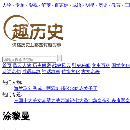
人物
-
专题
-
影视
-
解梦
-
百家姓
-
成语
-
明星
-
历史
-
教育
-
三
首页
风云人物
历史解密
战史风云
野史秘闻
文史百科
国学文化
诗词名句
成语典故
神话故事
传统文化
古文名著
热门人物:
海兰珠
刘秀
咸丰
甄宓
刘邦
努尔哈赤
姜子牙
热门专题:
三国十大美女
赤壁之战
西游记七大圣
北魏皇帝列表
康熙皇
涂黎曼