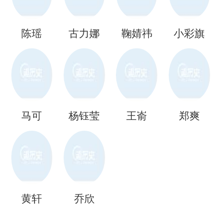
陈瑶
古力娜
鞠婧祎
小彩旗
扎
马可
杨钰莹
王嵛
郑爽
黄轩
乔欣