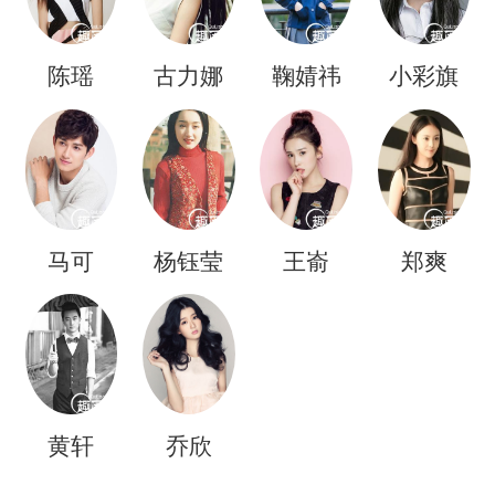
陈瑶
古力娜
鞠婧祎
小彩旗
扎
马可
杨钰莹
王嵛
郑爽
黄轩
乔欣