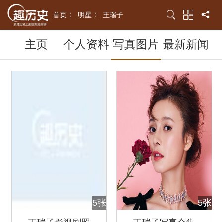
首页 〉
明星 〉
王瑞子
主页
个人资料
写真图片
最新新闻
5张
5张