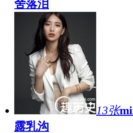
舍落泪
13张
m
露乳沟