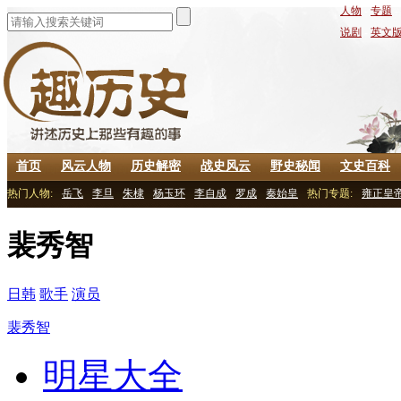
人物
-
专题
-
说剧
-
英文
首页
风云人物
历史解密
战史风云
野史秘闻
文史百科
热门人物:
岳飞
李旦
朱棣
杨玉环
李自成
罗成
秦始皇
热门专题:
雍正皇
裴秀智
日韩
歌手
演员
裴秀智
明星大全