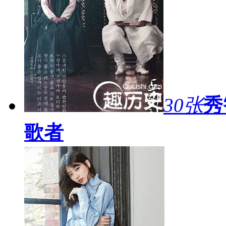
30张
秀
歌者