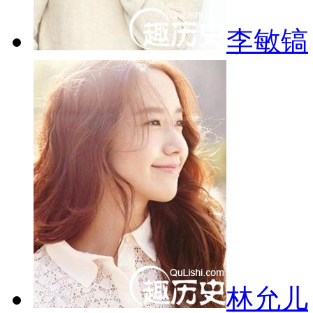
李敏镐
林允儿