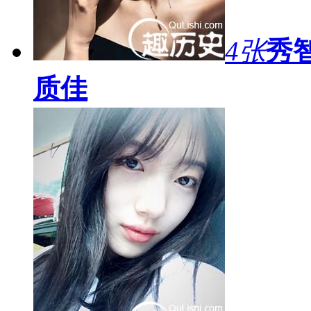
4张
秀
质佳