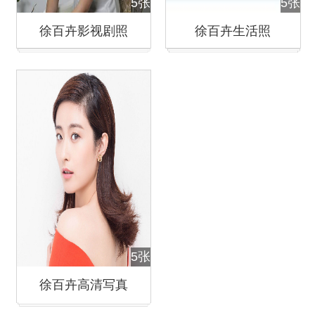
5张
5张
徐百卉影视剧照
徐百卉生活照
5张
徐百卉高清写真