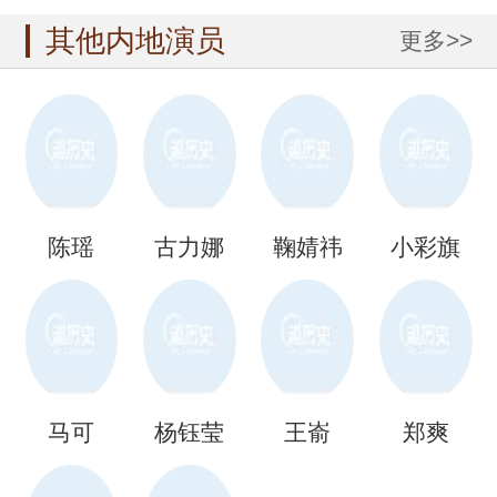
其他内地演员
更多>>
陈瑶
古力娜
鞠婧祎
小彩旗
扎
马可
杨钰莹
王嵛
郑爽