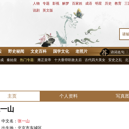
人物
-
专题
-
影视
-
解梦
-
百家姓
-
成语
-
明星
-
历史
-
教育
-
三
说剧
-
英文版
云
野史秘闻
文史百科
国学文化
老照片
诗词名句
罗成
秦始皇
热门专题:
雍正皇帝
十大垂帘听政太后
古代四大美女
安史之乱
北
主页
个人资料
写真
张一山
文名：
张一山
生地：北京市东城区