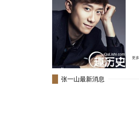
体
职
签
外
出
身
张
更
张一山最新消息