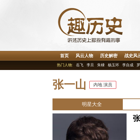
首页
风云人物
历史解密
战史风
热门人物:
岳飞
李旦
朱棣
杨玉环
李自成
张一山
内地
演员
明星大全
中
出