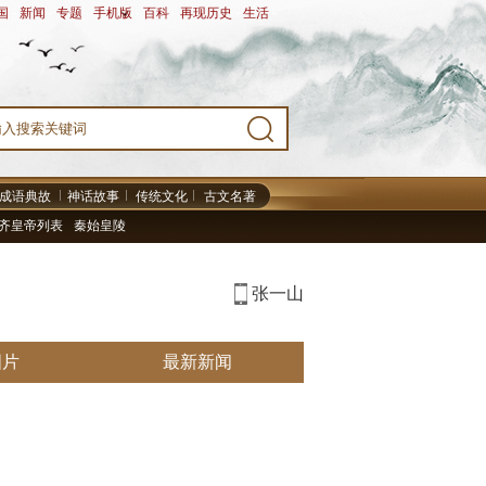
国
-
新闻
-
专题
-
手机版
-
百科
-
再现历史
-
生活
-
成语典故
神话故事
传统文化
古文名著
齐皇帝列表
秦始皇陵
张一山
图片
最新新闻