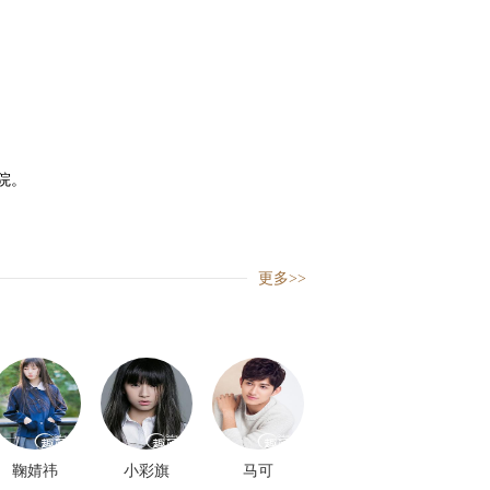
院。
更多>>
鞠婧祎
小彩旗
马可