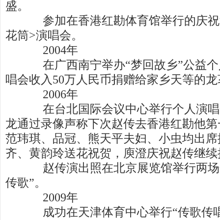
盛。
参加在香港红勘体育馆举行的庆祝滚
花筒>演唱会。
2004年
在广西南宁举办“梦回故乡”公益个
唱会收入50万人民币捐赠给家乡天等的龙
2006年
在台北国际会议中心举行个人演唱会
龙通过录像声称下次赵传去香港红勘他第
范玮琪、品冠、熊天平夫妇、小虫均出席
齐、黄韵玲送花祝贺，庾澄庆祝赵传继续摇
赵传演出照在北京展览馆举行两场个
传歌”。
2009年
成功在天津体育中心举行“传歌传唱