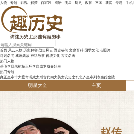
人物
-
专题
-
影视
-
解梦
-
百家姓
-
成语
-
明星
-
历史
-
教育
-
三国
-
新闻
-
专题
-
手机
首页
风云人物
历史解密
战史风云
野史秘闻
文史百科
国学文化
老照片
诗词名句
成语典故
神话故事
传统文化
古文名著
热门人物:
岳飞
李旦
朱棣
杨玉环
李自成
罗成
秦始皇
热门专题:
雍正皇帝
十大垂帘听政太后
古代四大美女
安史之乱
北齐皇帝列表
秦始皇陵
明星大全
主页
赵传