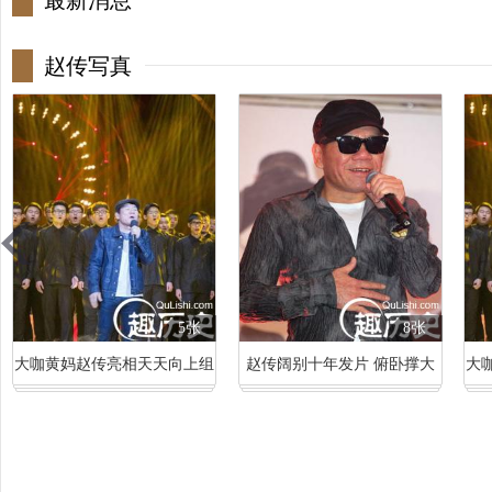
最新消息
赵传写真
5张
8张
大咖黄妈赵传亮相天天向上组
赵传阔别十年发片 俯卧撑大
大
图
秀好体力