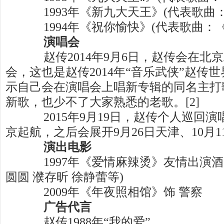
1993年《新九大天王》(代表歌曲
1994年《祝你愉快》(代表歌曲：《
演唱会
赵传2014年9月6日，赵传会在北
会，这也是赵传2014年“音乐武侠”赵传
示自己会在演唱会上唱新专辑的同名主打
新歌，也少不了大家熟悉的老歌。[2]
2015年9月19日，赵传个人巡回演
京起航，之后会展开9月26日天津、10月1
演出电影
1997年《爱情麻辣烫》友情出演酒
圆圆 濮存昕 徐静蕾等)
2009年《年夜照相馆》饰 警察
广告代言
赵传1988年“我的爱”