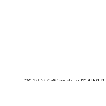
COPYRIGHT © 2003-2026 www.qulishi.com INC. ALL RI