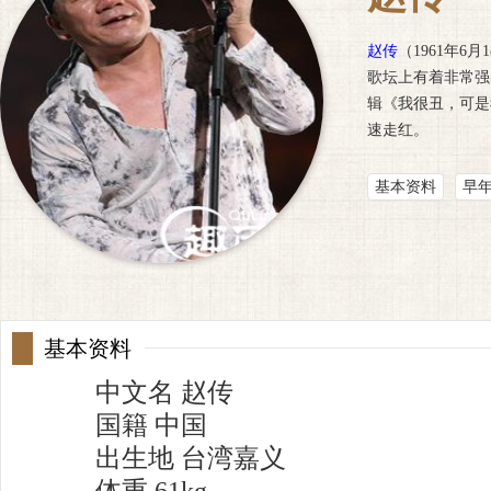
赵传
（1961年
歌坛上有着非常强
辑《我很丑，可是
速走红。
基本资料
早
基本资料
中文名 赵传
国籍 中国
出生地 台湾嘉义