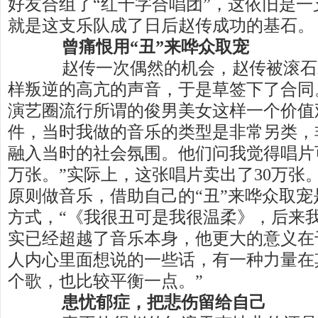
好友合组了“红十字合唱团”，这依旧是
就是这支乐队成了日后赵传成功的基石。
曾痛恨用“丑”来哗众取宠
赵传一次偶然的机会，赵传被滚石
样叛逆的高亢的声音，于是草签下了合同
演艺圈流行所谓的俊男美女这样一个价值
件，当时我做的音乐的类型是非常另类，
融入当时的社会氛围。他们问我觉得唱片
万张。”实际上，这张唱片卖出了30万张
原则做音乐，借助自己的“丑”来哗众取
方式，“《我很丑可是我很温柔》，后来
实已经超越了音乐本身，他更大的意义在
人内心里面想说的一些话，有一种力量在
个歌，也比较平衡一点。”
患忧郁症，把悲伤留给自己