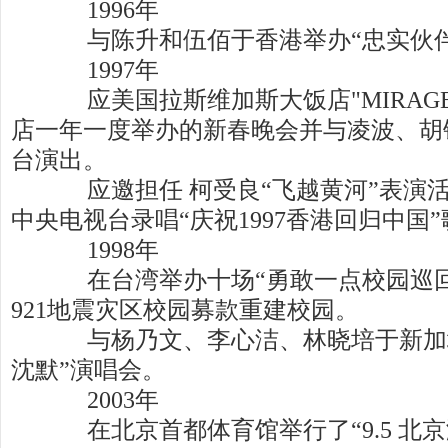
1996年
与陈升和伍佰于香港举办“忠实伙伴
1997年
应美国拉斯维加斯大饭店"MIRAG
店一年一度举办的新春晚会并与凌波、胡
台演出。
应邀担任 柯受良“飞越黄河”表演
中央电视台录唱“庆祝1997香港回归中国
1998年
在台湾举办十场“勇敢一点校园巡回
921地震灾区校园募款重建校园。
与杨乃文、李心洁、林晓培于新加坡
沈默”演唱会。
2003年
在北京首都体育馆举行了“9.5 北京