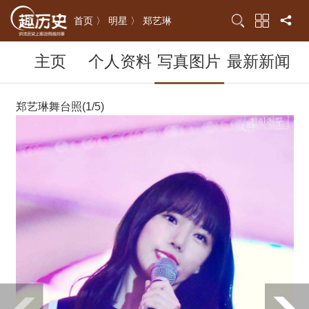
首页 〉
明星 〉
郑艺琳
主页
个人资料
写真图片
最新新闻
郑艺琳舞台照(1/5)