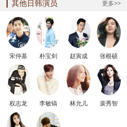
其他日韩演员
更多>>
宋仲基
朴宝剑
赵寅成
张根硕
权志龙
李敏镐
林允儿
裴秀智