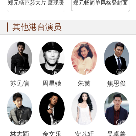
郑元畅芭莎大片 展现暖
郑元畅简单风格登封面
男魅力
优雅而时尚
其他港台演员
苏见信
周星驰
朱茵
焦恩俊
林志颖
余文乐
安以轩
吴卓羲