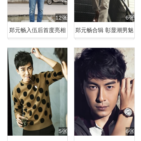
12张
6张
郑元畅入伍后首度亮相
郑元畅合辑 彰显潮男魅
光头也依旧帅气
力无限
5张
6张