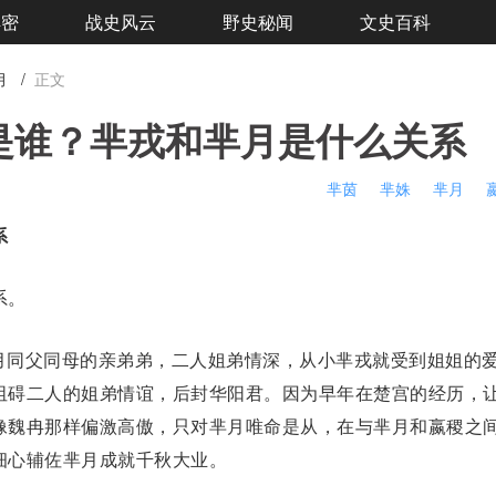
解密
战史风云
野史秘闻
文史百科
月
/
正文
是谁？芈戎和芈月是什么关系
芈茵
芈姝
芈月
系
系。
月同父同母的亲弟弟，二人姐弟情深，从小芈戎就受到姐姐的
阻碍二人的姐弟情谊，后封华阳君。因为早年在楚宫的经历，
像
魏冉
那样偏激高傲，只对芈月唯命是从，在与芈月和嬴稷之
细心辅佐芈月成就千秋大业。