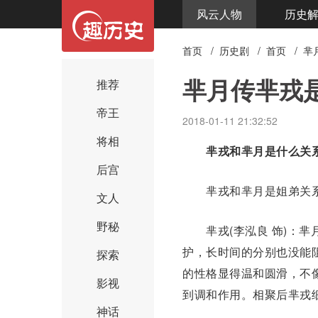
风云人物
历史
首页
/
历史剧
/
首页
/
芈
芈月传芈戎
推荐
帝王
2018-01-11 21:32:52
将相
芈戎
和
芈月
是什么关
后宫
芈戎和芈月是姐弟关
文人
野秘
芈戎(李泓良 饰)：芈
护，长时间的分别也没能
探索
的性格显得温和圆滑，不
影视
到调和作用。相聚后芈戎
神话