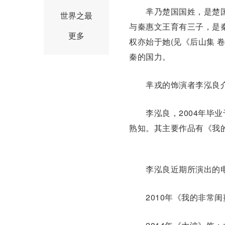
芈乃楚国
国姓
，是楚
世界之最
与秦惠文王育有三子，是
更多
权亦始于她(见《后山集 
秦的国力。
芈戎的饰演者李泓良
李泓良，2004年毕业
熟知。其主要作品有《我
李泓良近期所演出的电
2010年《我的非常闺