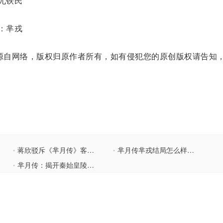
尤铁民
：芈戎
自网络，版权归原作者所有，如有侵犯您的原创版权请告知
蒋欣驳斥《芈月传》客串说：没有角色大小之分
芈月传芈戎结局怎么样？芈月的弟弟芈戎谁演的
•
•
芈月传：揭开秦始皇陵兵马俑的主人是芈月吗？
•