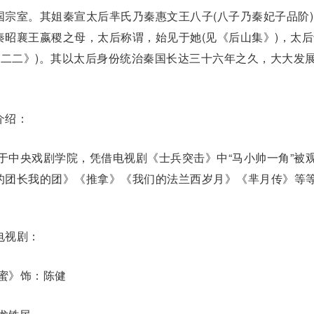
国宗室。其姐秦宣
太后
芈氏乃
秦惠文王
八子(八子乃秦妃子品阶
秦昭襄王
嬴稷之母，太后称谓，始见于她(见《后山集》)，太后
卷二二》)。其以太后身份统治秦国长达三十六年之久，大大发
介绍：
于中央戏剧学院，凭借电视剧《士兵突击》中“马小帅一角”被
的团长我的团》《推拿》《我们的法兰西岁月》《
芈月传
》等
视剧：
蜜》饰：陈健