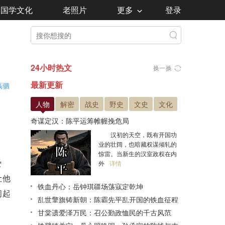
国学文化
老照片
更多
登录
24小时热文
换一换
最新更新
嬴驷
人物
解密
战史
野史
文史
文化
奇谋定汉：陈平运筹帷幄挽危局
汉初的天空，既有开国功
业的壮阔，也暗藏权谋倾轧的
惊雷。当新生的汉室政权在内
爱
外
详情
让他
铁血丹心：岳钟琪疆场荡寇定乾坤
间起
乱世擎旗铸新朝：陈霸先平乱开国的铁血征程
甘棠遗爱泽万民：召公勤政恤民的千古风范