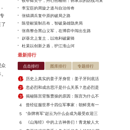
铁壁铸关宁，丹心照晚明：孙承宗的防线与末
)，
路悲歌
李宝臣的周旋之道与自治传奇
专
张镐调兵复中原的破局之路
陈登献策制吕布，智破枭雄隐患局
展了
张燕整合黑山义军，在博弈中闯出生路
赵葵北上复土，以地利破蒙骑
杜杲以创新之盾，护江淮山河
最新排行
观众
点击排行
图库排行
专题排行
等。
历史上真实的姜子牙身世：姜子牙到底活
1
了多少岁
忽必烈和成吉思汗是什么关系？忽必烈是
2
因何而死
揭秘陈宫背叛曹操的原因：陈宫为什么不
3
跟刘备？
曾经征服世界十四位军事家：朝鲜竟有一
4
人入选
“杂牌将军”赵云为什么会成为最受欢迎三
5
国武将？
《山海经》中的上古神兽们！青龙鲛人大
6
集合