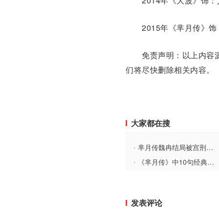
2014年《大波》饰：
2015年《芈月传》饰
免责声明：以上内容源
们将尽快删除相关内容。
大家都在搜
芈月传魏冉结局被宫刑死了吗 魏冉为何比芈戎大
•
《芈月传》中10句经典台词 芈月传经典台词
•
发表评论