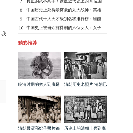
真正的武林高手！盘点近代史上的32位国
7
术大师
中国历史上死得最窝囊的九大战神：英雄
8
无善终！
中国古代十大天才级别名将排行榜：谁能
9
当第一？
中国史上被当众施裸刑的六位女人：女子
10
，我
裸刑秘闻
精彩推荐
晚清时期的穷人到底是
清朝历史老照片 清朝已
什么样的 和电视剧里的
经出现第一架飞机了
完全不同
清朝最漂亮妃子照片都
历史上的清朝士兵到底