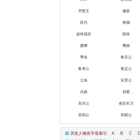
齐愍王
穆姜
苏代
猗顿
赵悼倡后
陈轸
虞卿
樊姬
季友
鲁庄公
鲁考公
鲁定公
士蒍
宋景公
共姬
祁奚
宋共公
南宫长万
宋闵公
郑昭公
历史人物首字母索引:
A
B
C