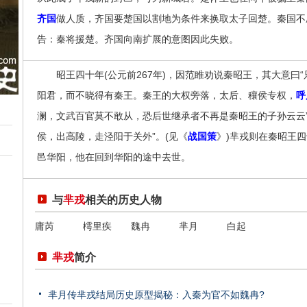
齐国
做人质，齐国要楚国以割地为条件来换取太子回楚。秦国不
告：秦将援楚。齐国向南扩展的意图因此失败。
昭王四十年(公元前267年)，因范睢劝说秦昭王，其大意曰
阳君，而不晓得有秦王。秦王的大权旁落，太后、穰侯专权，
呼
澜，文武百官莫不敢从，恐后世继承者不再是秦昭王的子孙云云
侯，出高陵，走泾阳于关外”。(见《
战国策
》)芈戎则在秦昭王四
邑华阳，他在回到华阳的途中去世。
与
芈戎
相关的历史人物
庸芮
樗里疾
魏冉
芈月
白起
芈戎
简介
芈月传芈戎结局历史原型揭秘：入秦为官不如魏冉?