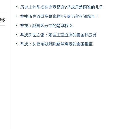
历史上的芈戎在究竟是谁?芈戎是楚国谁的儿子
芈戎历史原型竟是这样?入秦为官不如魏冉！
更多
芈戎：战国风云中的楚系权臣
芈戎身世之谜：楚国王室血脉的秦国风云路
芈戎：从权倾朝野到黯然离场的秦国重臣