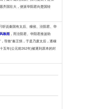
愿齐国壮大，便派华阳君向楚国转
“只听说秦国有太后、穰侯、泾阳君、华
风唤雨
，而泾阳君、华阳君推波助
”，导致“秦王惧，于是乃废太后，逐穰
十五年(公元前262年)被逐到原本的封