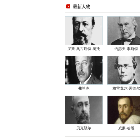
最新人物
罗斯·奥古斯特·奥托
约瑟夫·李斯特
弗兰克
格雷戈尔·孟德尔
贝克勒尔
威廉·哈维