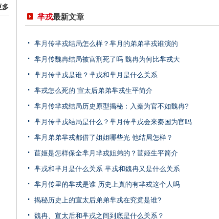
更多
芈戎
最新文章
芈月传芈戎结局怎么样？芈月的弟弟芈戎谁演的
芈月传魏冉结局被宫刑死了吗 魏冉为何比芈戎大
芈月传芈戎是谁？芈戎和芈月是什么关系
芈戎怎么死的 宣太后弟弟芈戎生平简介
芈月传芈戎结局历史原型揭秘：入秦为官不如魏冉?
芈月传芈戎结局是什么？芈月传芈戎会来秦国为官吗
芈月弟弟芈戎都借了姐姐哪些光 他结局怎样？
苣姬是怎样保全芈月芈戎姐弟的？苣姬生平简介
芈戎和芈月是什么关系 芈戎和魏冉又是什么关系
芈月传里的芈戎是谁 历史上真的有芈戎这个人吗
揭秘历史上的宣太后弟弟芈戎在究竟是谁?
魏冉、宣太后和芈戎之间到底是什么关系？