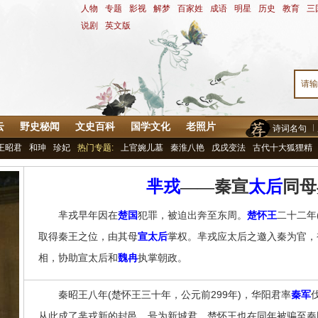
人物
-
专题
-
影视
-
解梦
-
百家姓
-
成语
-
明星
-
历史
-
教育
-
三
说剧
-
英文版
云
野史秘闻
文史百科
国学文化
老照片
诗词名句
王昭君
和珅
珍妃
热门专题:
上官婉儿墓
秦淮八艳
戊戌变法
古代十大狐狸精
芈戎
——秦宣
太后
同母
芈戎早年因在
楚国
犯罪，被迫出奔至东周。
楚怀王
二十二年
取得秦王之位，由其母
宣太后
掌权。芈戎应太后之邀入秦为官，
相，协助宣太后和
魏冉
执掌朝政。
秦昭王八年(楚怀王三十年，公元前299年)，华阳君率
秦军
从此成了芈戎新的封邑，号为新城君。楚怀王也在同年被骗至秦