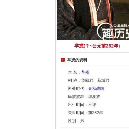
芈戎(？~公元前262年)
芈戎的资料
本 名：
芈戎
别 称：华阳君、新城君
所处时代：
春秋战国
民族族群：华夏族
出生时间：不详
去世时间：前262年
性别：男