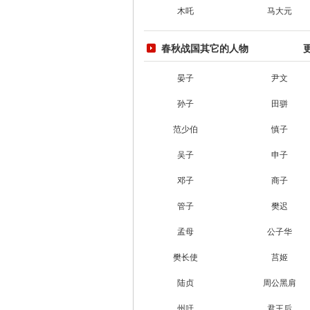
木吒
马大元
春秋战国其它的人物
晏子
尹文
孙子
田骈
范少伯
慎子
吴子
申子
邓子
商子
管子
樊迟
孟母
公子华
樊长使
莒姬
陆贞
周公黑肩
州吁
君王后