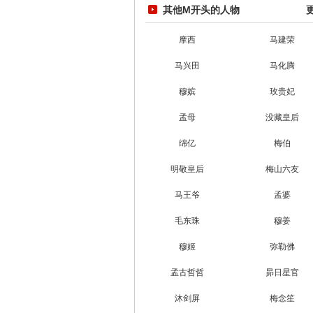
其他M开头的人物
摩西
马建荣
马兴田
马化腾
穆嫔
玫贵妃
孟母
没藏皇后
绵亿
梅伯
明敬皇后
梅山六友
马王爷
孟婆
毛东珠
穆姜
穆姬
弥勒佛
孟古哲哲
昴日星官
沐剑屏
梅念笙