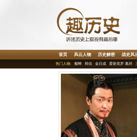
首页
风云人物
历史解密
战史风
热门人物:
貂蝉
韩信
金日成
爱新觉罗·胤祥