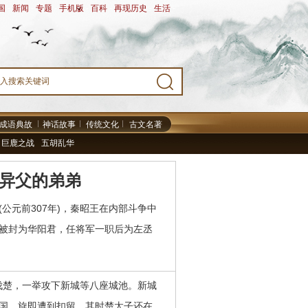
国
-
新闻
-
专题
-
手机版
-
百科
-
再现历史
-
生活
-
成语典故
神话故事
传统文化
古文名著
巨鹿之战
五胡乱华
异父的弟弟
(公元前307年)，秦昭王在内部斗争中
被封为华阳君，任将军一职后为左丞
伐楚，一举攻下新城等八座城池。新城
国，旋即遭到扣留。其时楚太子还在