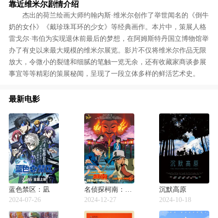
靠近维米尔剧情介绍
杰出的荷兰绘画大师约翰内斯·维米尔创作了举世闻名的《倒牛
奶的女仆》《戴珍珠耳环的少女》等经典画作。本片中，策展人格
雷戈尔·韦伯为实现退休前最后的梦想，在阿姆斯特丹国立博物馆举
办了有史以来最大规模的维米尔展览。影片不仅将维米尔作品无限
放大，令微小的裂缝和细腻的笔触一览无余，还有收藏家商谈参展
事宜等等精彩的策展秘闻，呈现了一段立体多样的鲜活艺术史。
最新电影
蓝色禁区：凪
名侦探柯南：迷宫的十字路口
沉默高原
2024-07-26
2024-12-27
2024-10-18