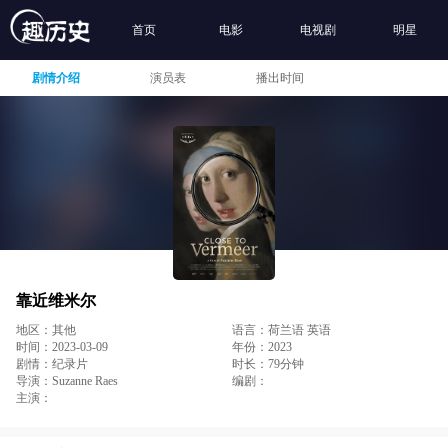
首页
电影
电视剧
明星
剧情介绍
演员表
播出时间
靠近维米尔
地区：其他
语言：荷兰语 英语
时间：2023-03-09
年份：2023
剧情：纪录片
时长：79分钟
导演：Suzanne Raes
编剧：
主演：