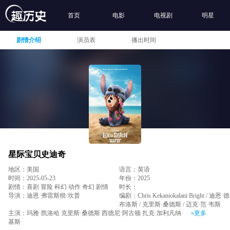
首页
电影
电视剧
明星
剧情介绍
演员表
播出时间
星际宝贝史迪奇
地区：美国
语言：英语
时间：2025-05-23
年份：2025
剧情：喜剧 冒险 科幻 动作 奇幻 剧情
时长：
导演：迪恩·弗雷斯彻·坎普
编剧：Chris Kekaniokalani Bright / 迪恩·德
布洛斯 / 克里斯·桑德斯 / 迈克·范·韦斯
主演：玛雅·凯洛哈 克里斯·桑德斯 西德尼·阿古顿 扎克·加利凡纳
»更多
基斯