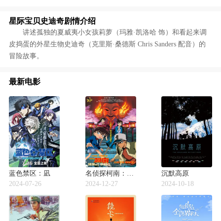
星际宝贝史迪奇剧情介绍
讲述孤独的夏威夷小女孩莉萝（玛雅·凯洛哈 饰）和看起来调
皮捣蛋的外星生物史迪奇（克里斯·桑德斯 Chris Sanders 配音）的
冒险故事。
最新电影
蓝色禁区：凪
名侦探柯南：迷宫的十字路口
沉默高原
2024-07-26
2024-12-27
2024-10-18