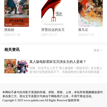
抓娃娃
穿普拉达的女王
落凡尘
2024-07-16
2007-02-27
2024-07-12
相关资讯
更多>>
真人版电影星际宝贝演女主的人是谁？
近期，社交平台上关于“真人版电影《星际宝贝》女主角人
选”的讨论热度居高不下，无疑是粉丝们最为关切的话题。
今天，我们就来深入聊聊关于这部影片中女主角扮演者的
见解。在最新上映的真人版电影《星际宝贝》中，小童星
玛雅·基洛哈凭借其独特的个人魅力和精湛演技，成功塑造
了女主角莉萝这一经典角色，赋予了她全新的生命力。玛
雅来自风景如画的夏威夷，她在影片中不仅精准捕捉了莉
本网站不参与任何影片资源的存储、录制、剪辑、上传，本站所有视频播放源均
萝的性格特征，还将这位勇敢且聪明的小女孩与外
来自第三方。部分文字及图片均来自于网络用户上传，不用于商业活动。
Copyright © 2023 www.qulishi.com All Rights Reserved 版权所有