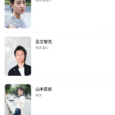
饰演 佐知子
足立智充
饰演 森口
山本亚依
饰演