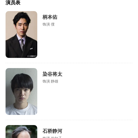
演员表
柄本佑
饰演 僕
染谷将太
饰演 静雄
石桥静河