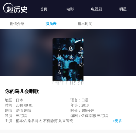
首页
电影
电视剧
明星
剧情介绍
演员表
播出时间
你的鸟儿会唱歌
地区：日本
语言：日语
时间：2018-09-01
年份：2018
剧情：爱情 剧情
时长：106分钟
导演：三宅唱
编剧：佐藤泰志 三宅唱
主演：柄本佑 染谷将太 石桥静河 足立智充
»更多