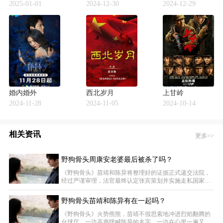
2025-01-01
2024-12-30
2024-12-29
婚内婚外
西北岁月
上甘岭
2024-11-28
2024-11-05
2024-10-14
相关资讯
更多>>
野狗骨头周康安老婆最后被杀了吗？
《野狗骨头》苗靖和陈异将整理好的证据正式递交法院，
经过严谨审理，法官最终认定张宾策划并实施走私国家违
禁品、放火及故意杀人（未遂）等多项罪行，数罪并罚，
判处无期徒刑，剥夺政治权利终身；同案的陶江获刑八
野狗骨头苗靖和陈异有在一起吗？
年，翟丰茂同样被判处无期徒刑，剥夺政治权利终身。这
一纸判决，他们等得太久了。苗靖牵着陈异的手走出法院
《野狗骨头》火势熊熊，苗靖不假思索地冲进烈焰翻腾的
大门，阳光劈头盖脸洒下来，刺得人眼眶发热，两人都觉
台球厅，一边高声呼喊陈异的名字，一边在心里一遍又一