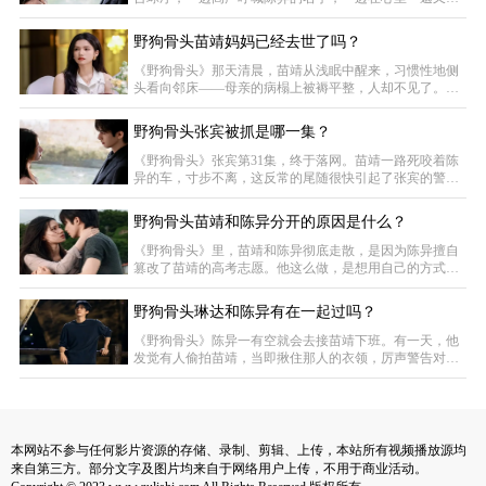
着，日子终于透进了亮堂堂的光。而一旁周康安的心情更
遍地祈祷。陈异最终被救了出来，苗靖便寸步不离地守在
为
病床前，悉心照料，片刻不肯松懈。待陈异终于出院，两
野狗骨头苗靖妈妈已经去世了吗？
人一起过了中秋节。阳台上已经摆了好几盆绿植，叶片葱
翠，生机盎然。陈异在桌上放了一个脸盆大小的月饼，神
《野狗骨头》那天清晨，苗靖从浅眠中醒来，习惯性地侧
情虔诚地对窗外许愿，说希望此生都能陪在苗靖身边。苗
头看向邻床——母亲的病榻上被褥平整，人却不见了。她
靖把这句话听得真切，心头百转千回，说不出是酸是甜。
猛地坐起身，冲进卫生间，空荡荡的，只有水龙头在滴
水。苗靖慌了神，踉踉跄跄跑出病房，在走廊、楼梯间、
野狗骨头张宾被抓是哪一集？
护士站四处张望，嗓子像被堵住，喊不出声，整个人失魂
落魄。正要冲下楼去找，迎面撞上赶来的陈异，他按住她
《野狗骨头》张宾第31集，终于落网。苗靖一路死咬着陈
的肩，说陪她一起找。两人一层层搜过去，终于在另一层
异的车，寸步不离，这反常的尾随很快引起了张宾的警
楼的公共卫生间里，看到了魏明珍——她正对着镜子，细
觉。他狞笑着抽出匕首，狠狠剜进陈异的大腿，刀刃在皮
细
肉间绞动，逼他甩掉身后的尾巴。陈异心里清楚，绝不能
野狗骨头苗靖和陈异分开的原因是什么？
让苗靖卷进来，索性一脚油门轰到底，车子箭一般窜了出
去。苗靖的车被强行别开，失控撞上路中央的储水罐，车
《野狗骨头》里，苗靖和陈异彻底走散，是因为陈异擅自
头凹陷，彻底熄了火。她跌跌撞撞从驾驶室爬出来，顾不
篡改了苗靖的高考志愿。他这么做，是想用自己的方式保
得满身擦伤，颤抖着拨通了手机里存下的那个号码——翟
护她，让她离开自己，去走一条更安稳的路。那天夜里，
苗靖右眼皮跳个不停，心里莫名发慌，便早早赶去网吧，
野狗骨头琳达和陈异有在一起过吗？
想第一时间看到成绩。查完分数回到住处时，她几乎崩溃
——陈异的公司正燃着熊熊大火，火势猛烈。苗靖拼命想
《野狗骨头》陈异一有空就会去接苗靖下班。有一天，他
往里冲，旁人死死拽住她，大声喊着火太大，进去就是送
发觉有人偷拍苗靖，当即揪住那人的衣领，厉声警告对方
死。幸好消防车很快赶到，最终从火场中救出了陈异。事
别再让他抓到第二次。与此同时，苗靖注意到陈异最近常
有女孩来电，心里顿时不是滋味，一气之下便对他不理不
睬。陈异被这突如其来的冷落弄得莫名其妙，晚上躺下
时，忍不住琢磨起两人之间的相处——平日里像兄妹，可
有时又透着说不清的暧昧，终归和单纯的兄妹情不太一
本网站不参与任何影片资源的存储、录制、剪辑、上传，本站所有视频播放源均
样。会所里的兄弟听陈异说起这事，便劝他不如早点谈场
来自第三方。部分文字及图片均来自于网络用户上传，不用于商业活动。
恋爱