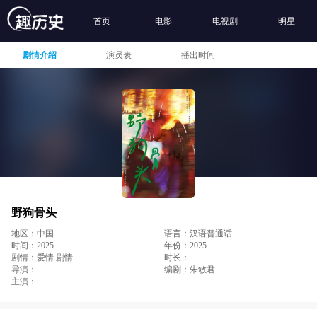
首页
电影
电视剧
明星
剧情介绍
演员表
播出时间
野狗骨头
地区：中国
语言：汉语普通话
时间：2025
年份：2025
剧情：爱情 剧情
时长：
导演：
编剧：朱敏君
主演：