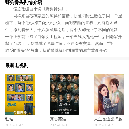
野狗骨头剧情介绍
该剧改编自小说《野狗骨头》。
同样来自破碎家庭的陈异和苗婧，阴差阳错生活在了同一个屋
檐下，两个“没人管”的少男少女，面对残酷的青春，只能抱团求
生，挣扎着长大。十八岁成年之后，两个人却走上了不同的道路，
一个上学就业成了白领女工程师，一个当线人九死一生后回老家开
起了台球厅 ，仿佛成了飞鸟与鱼，不再会有交集。然而，“野
狗”和“骨头”的故事，从苗婧选择回到陈异的城市重新开始……
最新电视剧
驻站
真心英雄
人生是道选择题
2025-01-05
2025-01-01
2025-01-03