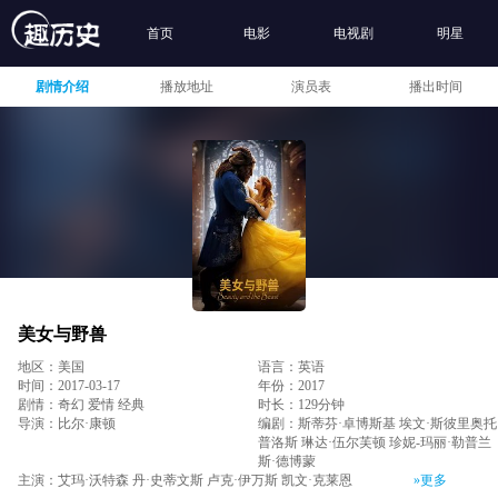
首页
电影
电视剧
明星
剧情介绍
播放地址
演员表
播出时间
美女与野兽
地区：美国
语言：英语
时间：2017-03-17
年份：2017
剧情：奇幻 爱情 经典
时长：129分钟
导演：比尔·康顿
编剧：斯蒂芬·卓博斯基 埃文·斯彼里奥托
普洛斯 琳达·伍尔芙顿 珍妮-玛丽·勒普兰
斯·德博蒙
主演：艾玛·沃特森 丹·史蒂文斯 卢克·伊万斯 凯文·克莱恩
»更多