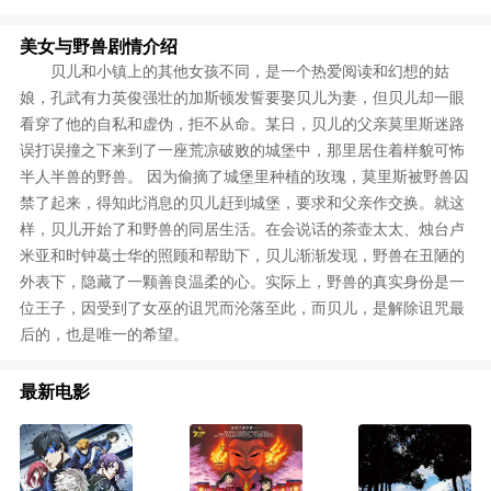
美女与野兽剧情介绍
贝儿和小镇上的其他女孩不同，是一个热爱阅读和幻想的姑
娘，孔武有力英俊强壮的加斯顿发誓要娶贝儿为妻，但贝儿却一眼
看穿了他的自私和虚伪，拒不从命。某日，贝儿的父亲莫里斯迷路
误打误撞之下来到了一座荒凉破败的城堡中，那里居住着样貌可怖
半人半兽的野兽。 因为偷摘了城堡里种植的玫瑰，莫里斯被野兽囚
禁了起来，得知此消息的贝儿赶到城堡，要求和父亲作交换。就这
样，贝儿开始了和野兽的同居生活。在会说话的茶壶太太、烛台卢
米亚和时钟葛士华的照顾和帮助下，贝儿渐渐发现，野兽在丑陋的
外表下，隐藏了一颗善良温柔的心。实际上，野兽的真实身份是一
位王子，因受到了女巫的诅咒而沦落至此，而贝儿，是解除诅咒最
后的，也是唯一的希望。
最新电影