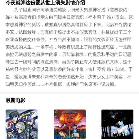
今夜就算这份爱从世上消失剧情介绍
为了阻止同班同学遭受霸凌，阳光大男孩神谷透（道枝骏佑
饰）被霸凌者们指示去向同级生日野真织（福本莉子 饰）表白。原
本想看神谷的笑话，谁知真织居然真得答应了下来。此后神谷惴惴
不安，试图解释，而真织干脆提出不如假戏真做，并且提出了三个
略显奇怪的交往条件。神谷当然不知道，眼前的女孩正经历怎样匪
夷所思的人生。一场车祸，导致真织患上了顺行性遗忘症，一觉醒
来她无法想起之前发生的事，只能靠着墙上的提示和手边的日记恶
补过去一段时间的点点滴滴。而为了防止有人借此欺负真织，这个
秘密只有她的父母以及最信赖的好友小泉（古川琴音 饰）知晓。于
是，这段充满未知和新奇的恋爱悄然开始，少男少女面带笑容，不
知明天归往何处……本片根据一条岬的同名原著小说改编。
最新电影