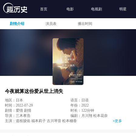
首页
电影
电视剧
明星
剧情介绍
演员表
播出时间
今夜就算这份爱从世上消失
地区：日本
语言：日语
时间：2022-07-29
年份：2022
剧情：爱情 剧情
时长：122分钟
导演：三木孝浩
编剧：月川翔 松本花奈
主演：道枝骏佑 福本莉子 古川琴音 松本穗香
»更多