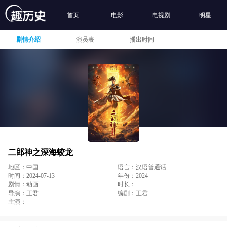
首页
电影
电视剧
明星
剧情介绍
演员表
播出时间
二郎神之深海蛟龙
地区：中国
语言：汉语普通话
时间：2024-07-13
年份：2024
剧情：动画
时长：
导演：王君
编剧：王君
主演：