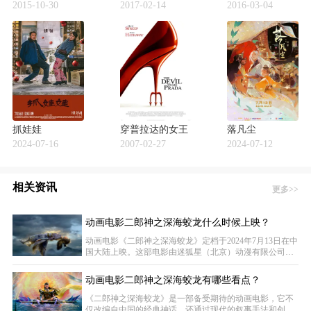
2015-10-30
2017-02-14
2016-03-04
抓娃娃
穿普拉达的女王
落凡尘
2024-07-16
2007-02-27
2024-07-12
相关资讯
更多>>
动画电影二郎神之深海蛟龙什么时候上映？
动画电影《二郎神之深海蛟龙》定档于2024年7月13日在中
国大陆上映。这部电影由迷狐星（北京）动漫有限公司、
霍尔果斯众合千澄影业有限公司等多家公司联合出品，并
由王君执导。它讲述了上古时期神工与鬼斧合作将蛟魔王
动画电影二郎神之深海蛟龙有哪些看点？
囚禁的故事。在封神大战结束后，墨麒麟和蛟龙不断企图
释放蛟魔王，于是玉帝决定派二郎神执行缉拿任务，但二
《二郎神之深海蛟龙》是一部备受期待的动画电影，它不
郎神却在过程中陷入了一场惊天阴谋。
仅改编自中国的经典神话，还通过现代的叙事手法和创新