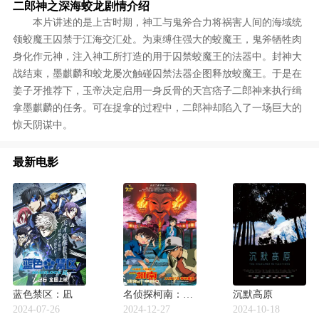
二郎神之深海蛟龙剧情介绍
本片讲述的是上古时期，神工与鬼斧合力将祸害人间的海域统
领蛟魔王囚禁于江海交汇处。为束缚住强大的蛟魔王，鬼斧牺牲肉
身化作元神，注入神工所打造的用于囚禁蛟魔王的法器中。封神大
战结束，墨麒麟和蛟龙屡次触碰囚禁法器企图释放蛟魔王。于是在
姜子牙推荐下，玉帝决定启用一身反骨的天宫痞子二郎神来执行缉
拿墨麒麟的任务。可在捉拿的过程中，二郎神却陷入了一场巨大的
惊天阴谋中。
最新电影
蓝色禁区：凪
名侦探柯南：迷宫的十字路口
沉默高原
2024-07-26
2024-12-27
2024-10-18