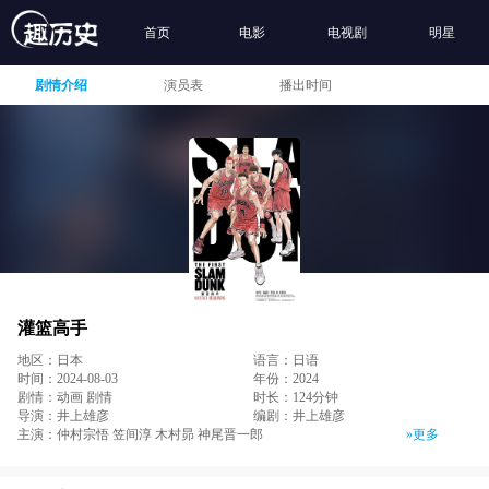
首页
电影
电视剧
明星
剧情介绍
演员表
播出时间
灌篮高手
地区：日本
语言：日语
时间：2024-08-03
年份：2024
剧情：动画 剧情
时长：124分钟
导演：井上雄彦
编剧：井上雄彦
主演：仲村宗悟 笠间淳 木村昴 神尾晋一郎
»更多