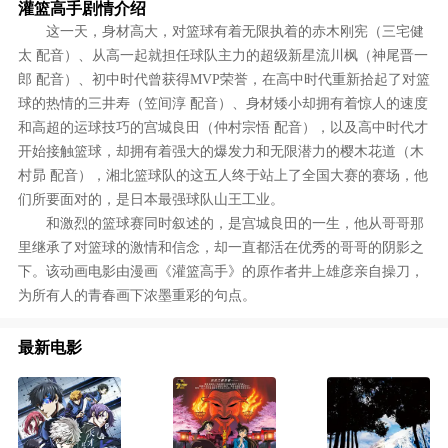
灌篮高手剧情介绍
这一天，身材高大，对篮球有着无限执着的赤木刚宪（三宅健
太 配音）、从高一起就担任球队主力的超级新星流川枫（神尾晋一
郎 配音）、初中时代曾获得MVP荣誉，在高中时代重新拾起了对篮
球的热情的三井寿（笠间淳 配音）、身材矮小却拥有着惊人的速度
和高超的运球技巧的宫城良田（仲村宗悟 配音），以及高中时代才
开始接触篮球，却拥有着强大的爆发力和无限潜力的樱木花道（木
村昴 配音），湘北篮球队的这五人终于站上了全国大赛的赛场，他
们所要面对的，是日本最强球队山王工业。
和激烈的篮球赛同时叙述的，是宫城良田的一生，他从哥哥那
里继承了对篮球的激情和信念，却一直都活在优秀的哥哥的阴影之
下。该动画电影由漫画《灌篮高手》的原作者井上雄彦亲自操刀，
为所有人的青春画下浓墨重彩的句点。
最新电影