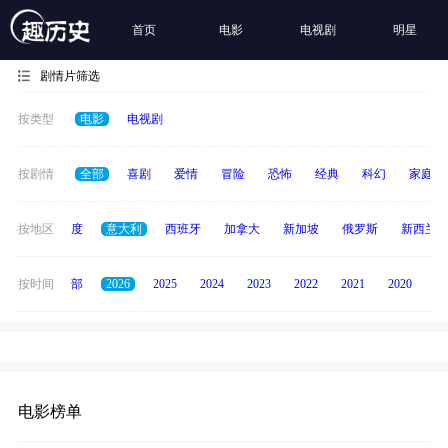
首页
电影
电视剧
明星
剧情片筛选
按类型
电影
电视剧
按剧情
全部
喜剧
爱情
冒险
恐怖
经典
科幻
家庭
泰国
按地区
印度
意大利
西班牙
加拿大
新加坡
俄罗斯
新西兰
按时间
全部
2026
2025
2024
2023
2022
2021
2020
20
电影榜单