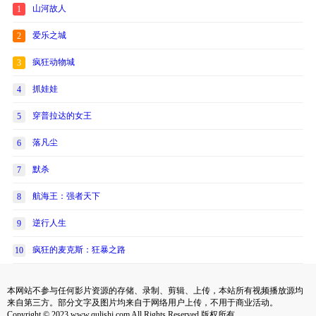
山河故人
1
爱乐之城
2
疯狂动物城
3
抓娃娃
4
穿普拉达的女王
5
落凡尘
6
默杀
7
航海王：强者天下
8
逆行人生
9
疯狂的麦克斯：狂暴之路
10
本网站不参与任何影片资源的存储、录制、剪辑、上传，本站所有视频播放源均
来自第三方。部分文字及图片均来自于网络用户上传，不用于商业活动。
Copyright © 2023 www.qulishi.com All Rights Reserved 版权所有