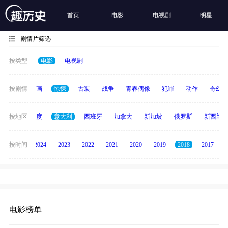
首页
电影
电视剧
明星
剧情片筛选
按类型
电影
电视剧
悬疑
按剧情
动画
惊悚
古装
战争
青春偶像
犯罪
动作
奇幻
泰国
按地区
印度
意大利
西班牙
加拿大
新加坡
俄罗斯
新西兰
按时间
2025
2024
2023
2022
2021
2020
2019
2018
2017
电影榜单