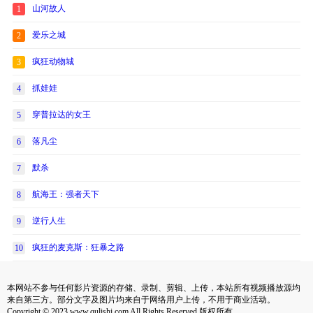
山河故人
1
爱乐之城
2
疯狂动物城
3
抓娃娃
4
穿普拉达的女王
5
落凡尘
6
默杀
7
航海王：强者天下
8
逆行人生
9
疯狂的麦克斯：狂暴之路
10
本网站不参与任何影片资源的存储、录制、剪辑、上传，本站所有视频播放源均
来自第三方。部分文字及图片均来自于网络用户上传，不用于商业活动。
Copyright © 2023 www.qulishi.com All Rights Reserved 版权所有