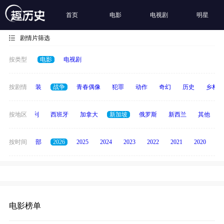
首页
电影
电视剧
明星
剧情片筛选
按类型
电影
电视剧
惊悚
按剧情
古装
战争
青春偶像
犯罪
动作
奇幻
历史
乡村
印度
按地区
意大利
西班牙
加拿大
新加坡
俄罗斯
新西兰
其他
按时间
全部
2026
2025
2024
2023
2022
2021
2020
20
电影榜单