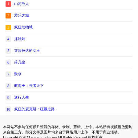
山河故人
1
爱乐之城
2
疯狂动物城
3
抓娃娃
4
穿普拉达的女王
5
落凡尘
6
默杀
7
航海王：强者天下
8
逆行人生
9
疯狂的麦克斯：狂暴之路
10
本网站不参与任何影片资源的存储、录制、剪辑、上传，本站所有视频播放源均
来自第三方。部分文字及图片均来自于网络用户上传，不用于商业活动。
Copyright © 2023 www.qulishi.com All Rights Reserved 版权所有