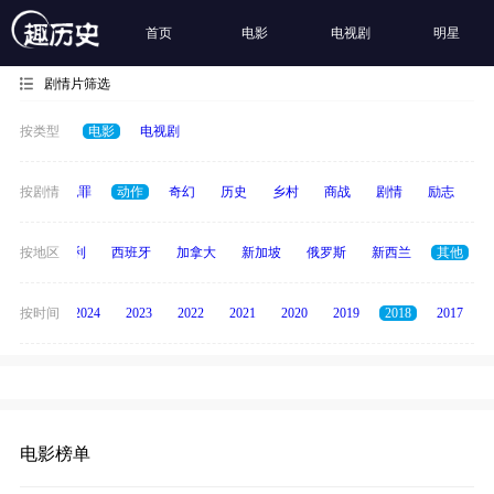
首页
电影
电视剧
明星
剧情片筛选
按类型
电影
电视剧
春偶像
按剧情
犯罪
动作
奇幻
历史
乡村
商战
剧情
励志
其
印度
按地区
意大利
西班牙
加拿大
新加坡
俄罗斯
新西兰
其他
按时间
2025
2024
2023
2022
2021
2020
2019
2018
2017
电影榜单