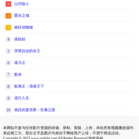
山河故人
1
爱乐之城
2
疯狂动物城
3
抓娃娃
4
穿普拉达的女王
5
落凡尘
6
默杀
7
航海王：强者天下
8
逆行人生
9
疯狂的麦克斯：狂暴之路
10
本网站不参与任何影片资源的存储、录制、剪辑、上传，本站所有视频播放源均
来自第三方。部分文字及图片均来自于网络用户上传，不用于商业活动。
Copyright © 2023 www.qulishi.com All Rights Reserved 版权所有