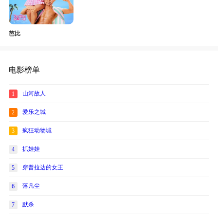
芭比
电影榜单
山河故人
1
爱乐之城
2
疯狂动物城
3
抓娃娃
4
穿普拉达的女王
5
落凡尘
6
默杀
7