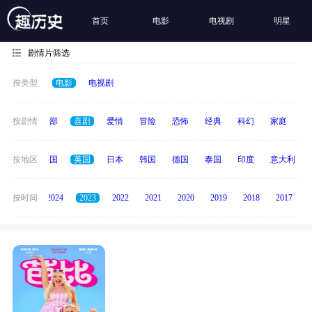
首页
电影
电视剧
明星
剧情片筛选
按类型
电影
电视剧
按剧情
全部
喜剧
爱情
冒险
恐怖
经典
科幻
家庭
悬
美国
按地区
法国
英国
日本
韩国
德国
泰国
印度
意大利
按时间
2025
2024
2023
2022
2021
2020
2019
2018
2017