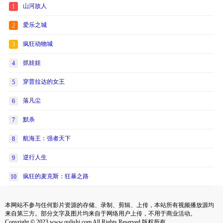
山河故人
1
爱乐之城
2
疯狂动物城
3
抓娃娃
4
穿普拉达的女王
5
落凡尘
6
默杀
7
航海王：强者天下
8
逆行人生
9
疯狂的麦克斯：狂暴之路
10
本网站不参与任何影片资源的存储、录制、剪辑、上传，本站所有视频播放源均
来自第三方。部分文字及图片均来自于网络用户上传，不用于商业活动。
Copyright © 2023 www.qulishi.com All Rights Reserved 版权所有