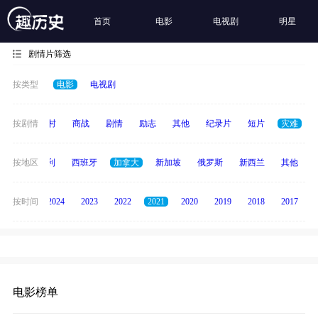
首页
电影
电视剧
明星
剧情片筛选
按类型
电影
电视剧
历史
按剧情
乡村
商战
剧情
励志
其他
纪录片
短片
灾难
印度
按地区
意大利
西班牙
加拿大
新加坡
俄罗斯
新西兰
其他
按时间
2025
2024
2023
2022
2021
2020
2019
2018
2017
电影榜单