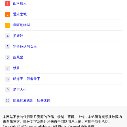
山河故人
1
爱乐之城
2
疯狂动物城
3
抓娃娃
4
穿普拉达的女王
5
落凡尘
6
默杀
7
航海王：强者天下
8
逆行人生
9
疯狂的麦克斯：狂暴之路
10
本网站不参与任何影片资源的存储、录制、剪辑、上传，本站所有视频播放源均
来自第三方。部分文字及图片均来自于网络用户上传，不用于商业活动。
Copyright © 2023 www.qulishi.com All Rights Reserved 版权所有