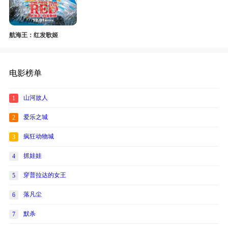
航海王：红发歌姬
电影榜单
山河故人
1
爱乐之城
2
疯狂动物城
3
抓娃娃
4
穿普拉达的女王
5
落凡尘
6
默杀
7