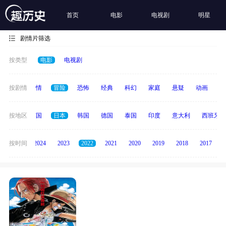
首页
电影
电视剧
明星
剧情片筛选
按类型
电影
电视剧
喜剧
按剧情
爱情
冒险
恐怖
经典
科幻
家庭
悬疑
动画
惊
法国
按地区
英国
日本
韩国
德国
泰国
印度
意大利
西班牙
按时间
2025
2024
2023
2022
2021
2020
2019
2018
2017