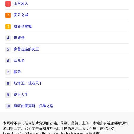
山河故人
1
爱乐之城
2
疯狂动物城
3
抓娃娃
4
穿普拉达的女王
5
落凡尘
6
默杀
7
航海王：强者天下
8
逆行人生
9
疯狂的麦克斯：狂暴之路
10
本网站不参与任何影片资源的存储、录制、剪辑、上传，本站所有视频播放源均
来自第三方。部分文字及图片均来自于网络用户上传，不用于商业活动。
Copyright © 2023 www.qulishi.com All Rights Reserved 版权所有