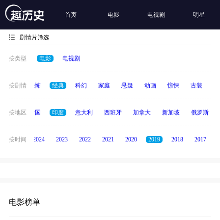
首页
电影
电视剧
明星
剧情片筛选
按类型
电影
电视剧
冒险
按剧情
恐怖
经典
科幻
家庭
悬疑
动画
惊悚
古装
战
德国
按地区
泰国
印度
意大利
西班牙
加拿大
新加坡
俄罗斯
按时间
2025
2024
2023
2022
2021
2020
2019
2018
2017
电影榜单