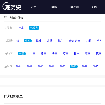
首页
电影
电视剧
明星
剧情片筛选
按类型
电影
电视剧
家庭
按剧情
悬疑
动画
惊悚
古装
战争
青春偶像
犯罪
动作
按地区
全部
中国
美国
法国
英国
日本
韩国
德国
按时间
2025
2024
2023
2022
2021
2020
2019
2018
2017
电视剧榜单