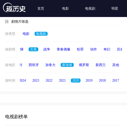
首页
电影
电视剧
明星
剧情片筛选
按类型
电影
电视剧
动画
按剧情
惊悚
古装
战争
青春偶像
犯罪
动作
奇幻
历史
印度
按地区
意大利
西班牙
加拿大
新加坡
俄罗斯
新西兰
其他
按时间
2025
2024
2023
2022
2021
2020
2019
2018
2017
电视剧榜单