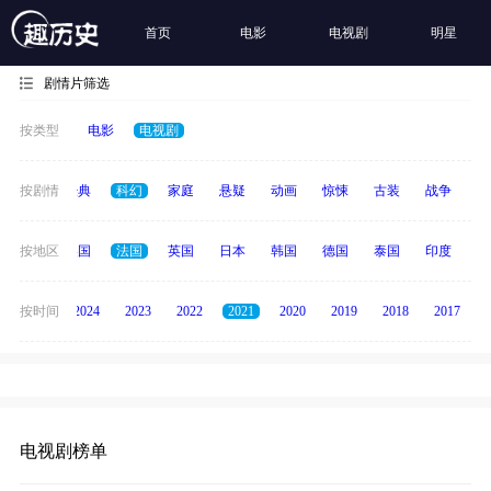
首页
电影
电视剧
明星
剧情片筛选
按类型
电影
电视剧
恐怖
按剧情
经典
科幻
家庭
悬疑
动画
惊悚
古装
战争
青
中国
按地区
美国
法国
英国
日本
韩国
德国
泰国
印度
意
按时间
2025
2024
2023
2022
2021
2020
2019
2018
2017
电视剧榜单