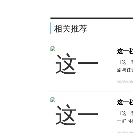
相关推荐
这一
《这一
渝与任
将在战
2026年0
于成全
轻靠在慕
这一
《这一
一群同
眼底残
2026年0