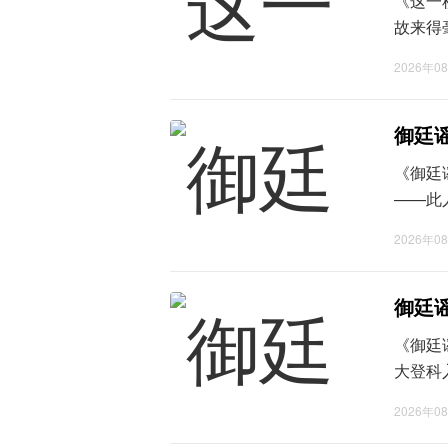
《这一
故来得
浑身泛
2026年0
几乎撞
乐安系重
御廷
《御廷
——此
欲雪旧
2026年0
府刑部
孰料刑部
御廷
《御廷
大登科
亲揽状
2026年0
得魁首