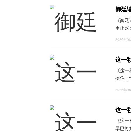
寡多行密
御廷
《御廷
更正式
案，屡
2026年0
酒，久
饮尽壶中
这一
《这一
捺住，
之外，
2026年0
许便不
已神情木
这一
《这一
早已将