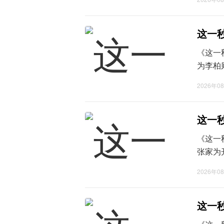
来。叶
小游戏，
这一
《这一
为李柏
鸿在得
2026年0
航校的
方向，朝
这一
《这一
张家为
家的戒
2026年0
划，他
厂，为日
这一