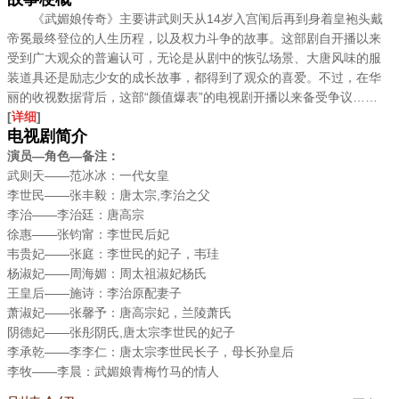
《武媚娘传奇》主要讲武则天从14岁入宫闱后再到身着皇袍头戴
帝冕最终登位的人生历程，以及权力斗争的故事。这部剧自开播以来
受到广大观众的普遍认可，无论是从剧中的恢弘场景、大唐风味的服
装道具还是励志少女的成长故事，都得到了观众的喜爱。不过，在华
丽的收视数据背后，这部“颜值爆表”的电视剧开播以来备受争议……
[
详细
]
电视剧简介
演员—角色—备注：
武则天——范冰冰：一代女皇
李世民——张丰毅：唐太宗,李治之父
李治——李治廷：唐高宗
徐惠——张钧甯：李世民后妃
韦贵妃——张庭：李世民的妃子，韦珪
杨淑妃——周海媚：周太祖淑妃杨氏
王皇后——施诗：李治原配妻子
萧淑妃——张馨予：唐高宗妃，兰陵萧氏
阴德妃——张彤阴氏,唐太宗李世民的妃子
李承乾——李李仁：唐太宗李世民长子，母长孙皇后
李牧——李晨：武媚娘青梅竹马的情人