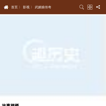
首页 〉
影视 〉
武媚娘传奇
故事梗概