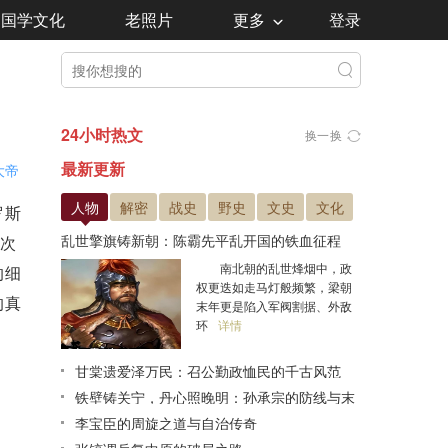
国学文化
老照片
更多
登录
24小时热文
换一换
最新更新
大帝
人物
解密
战史
野史
文史
文化
罗斯
乱世擎旗铸新朝：陈霸先平乱开国的铁血征程
次
南北朝的乱世烽烟中，政
的细
权更迭如走马灯般频繁，梁朝
的真
末年更是陷入军阀割据、外敌
环
详情
甘棠遗爱泽万民：召公勤政恤民的千古风范
铁壁铸关宁，丹心照晚明：孙承宗的防线与末
路悲歌
李宝臣的周旋之道与自治传奇