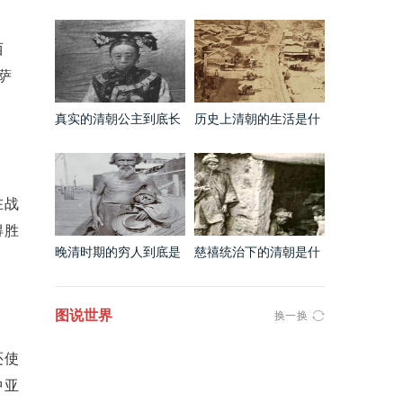
很丑吗 看完这些看片就
是什么样的 镜头之下无
知道了
所事事
西
萨
真实的清朝公主到底长
历史上清朝的生活是什
什么样 犯花痴的都醒醒
么样的 看完你还想回到
吧
这个时代吗
在战
得胜
晚清时期的穷人到底是
慈禧统治下的清朝是什
什么样的 和电视剧上的
么样的 这两个吸鸦片的
完全不是一个级别
瘦的已经皮包骨头了
图说世界
换一换
还使
中亚