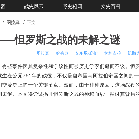
解密
战史风云
野史秘闻
文史百科
/
图拉真
/
正文
——怛罗斯之战的未解之谜
图拉真
哈德良
安东尼·庇护
卡利古拉
凯撒
有些事件因其复杂性和争议性而被历史学家们避而不谈。
怛
生在公元751年的战役，不仅是唐帝国与
阿拉伯帝国
之间的一
明交流史上的一个关键节点。然而，由于种种原因，这场战役
团未解。本文将尝试揭开怛罗斯之战的神秘面纱，探讨其背后