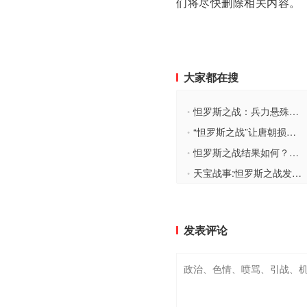
们将尽快删除相关内容。
大家都在搜
怛罗斯之战：兵力悬殊的较量
•
“怛罗斯之战”让唐朝损失有多严重？
•
怛罗斯之战结果如何？对大唐产生了哪些影响？
•
天宝战事:怛罗斯之战发生的真正原因,以及后果是什么?
•
发表评论