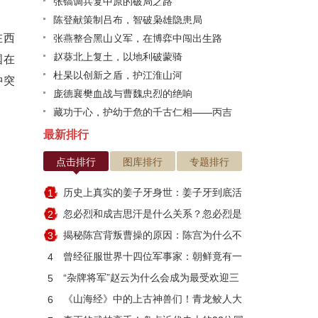
张镐调兵复中原的破局之路
陈登献策制吕布，智破枭雄隐患局
在西
张燕整合黑山义军，在博弈中闯出生路
赵葵北上复土，以地利破蒙骑
国在
杜杲以创新之盾，护江淮山河
冲突
庞德襄樊血战与曹魏忠烈的绝响
藏功于心，护幼于危的千古仁相——丙吉
最新排行
点击排行
图库排行
专题排行
历史上真实的姜子牙身世：姜子牙到底活
1
了多少岁
忽必烈和成吉思汗是什么关系？忽必烈是
2
因何而死
揭秘陈宫背叛曹操的原因：陈宫为什么不
3
跟刘备？
曾经征服世界十四位军事家：朝鲜竟有一
4
人入选
“杂牌将军”赵云为什么会成为最受欢迎三
5
国武将？
《山海经》中的上古神兽们！青龙鲛人大
6
集合