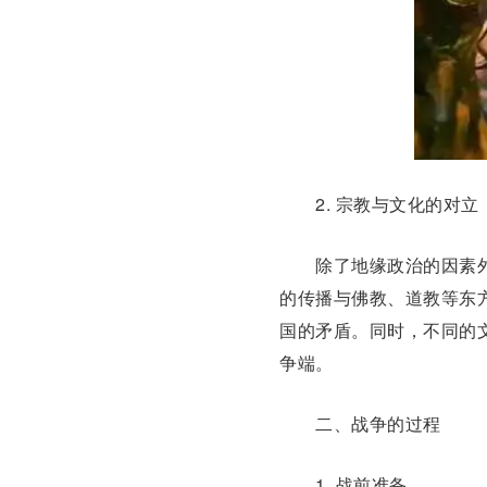
2. 宗教与文化的对立
除了地缘政治的因素外
的传播与
佛教
、
道教
等东
国的矛盾。同时，不同的
争端。
二、战争的过程
1. 战前准备