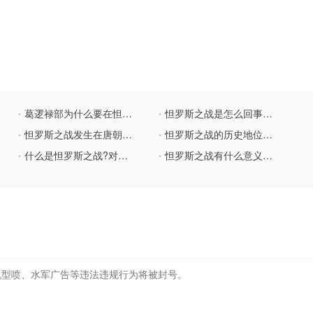
葛逻禄部为什么要在怛罗斯之战中选择背叛唐朝？
怛罗斯之战是怎么回事？此战对唐朝并未造成多大影响
•
•
怛罗斯之战发生在唐朝中期，为什么这场战役会失败？
怛罗斯之战的历史地位是怎样的？战后阿拉伯人是如何看待唐朝的？
•
•
什么是怛罗斯之战?对唐朝的影响有多大?
怛罗斯之战有什么意义？对唐朝和阿拉伯帝国有何影响？
•
•