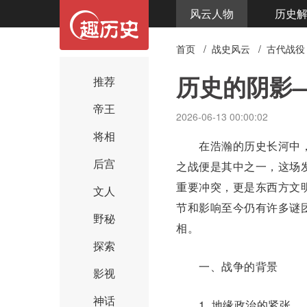
风云人物
历史
首页
/
战史风云
/
古代战役
历史的阴影
推荐
帝王
2026-06-13 00:00:02
将相
在浩瀚的历史长河中，
后宫
之战
便是其中之一，这场发
重要冲突，更是东西方文
文人
节和影响至今仍有许多谜
野秘
相。
探索
一、战争的背景
影视
神话
1. 地缘政治的紧张