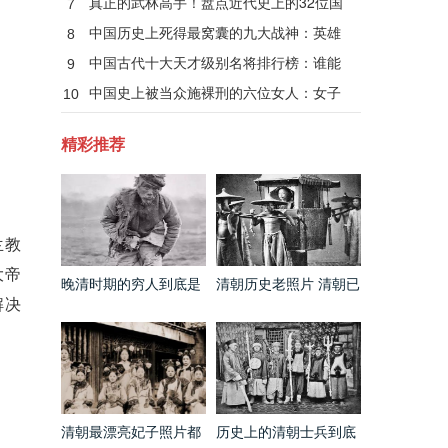
真正的武林高手！盘点近代史上的32位国
7
术大师
中国历史上死得最窝囊的九大战神：英雄
8
无善终！
中国古代十大天才级别名将排行榜：谁能
9
当第一？
中国史上被当众施裸刑的六位女人：女子
10
裸刑秘闻
精彩推荐
兰教
大帝
晚清时期的穷人到底是
清朝历史老照片 清朝已
什么样的 和电视剧里的
经出现第一架飞机了
解决
完全不同
清朝最漂亮妃子照片都
历史上的清朝士兵到底