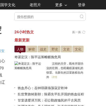
国学文化
老照片
更多
登录
逻
24小时热文
换一换
最新更新
人物
解密
战史
野史
文史
文化
答安
奇谋定汉：陈平运筹帷幄挽危局
核心
汉初的天空，既有开国功
70
业的壮阔，也暗藏权谋倾轧的
惊雷。当新生的汉室政权在内
残
外
详情
前辽
铁血丹心：岳钟琪疆场荡寇定乾坤
乱世擎旗铸新朝：陈霸先平乱开国的铁血征程
甘棠遗爱泽万民：召公勤政恤民的千古风范