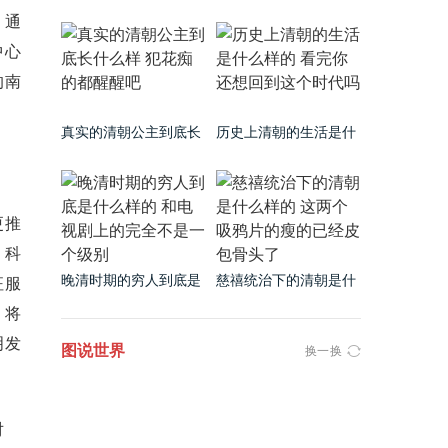
很丑吗 看完这些看片就
是什么样的 镜头之下无
、通
知道了
所事事
中心
的南
真实的清朝公主到底长
历史上清朝的生活是什
什么样 犯花痴的都醒醒
么样的 看完你还想回到
吧
这个时代吗
更推
、科
晚清时期的穷人到底是
慈禧统治下的清朝是什
征服
什么样的 和电视剧上的
么样的 这两个吸鸦片的
，将
完全不是一个级别
瘦的已经皮包骨头了
明发
图说世界
换一换
对