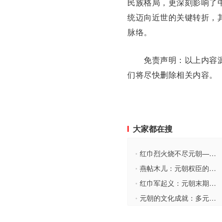
民族格局，更深刻影响了
统迈向近世的关键转折，
脉络。
免责声明：以上内容源
们将尽快删除相关内容。
大家都在搜
红巾烈火烧不尽元朝——刘福通起义的困境与教训
•
燕帖木儿：元朝权臣的兴衰沉浮
•
红巾军起义：元朝末期的烽火与变革
•
元朝的文化成就：多元融合与创新发展
•