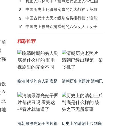
真正的武林高手！盘点近代史上的32位国
7
术大师
中国历史上死得最窝囊的九大战神：英雄
8
无善终！
中国古代十大天才级别名将排行榜：谁能
9
当第一？
中国史上被当众施裸刑的六位女人：女子
10
裸刑秘闻
精彩推荐
空前
疆
大强
晚清时期的穷人到底是
清朝历史老照片 清朝已
的设
什么样的 和电视剧里的
经出现第一架飞机了
完全不同
设立
，北
内地
清朝最漂亮妃子照片都
历史上的清朝士兵到底