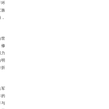
平环
汉族
融，
为世
、修
强力
为明
转折
血军
年的
济与