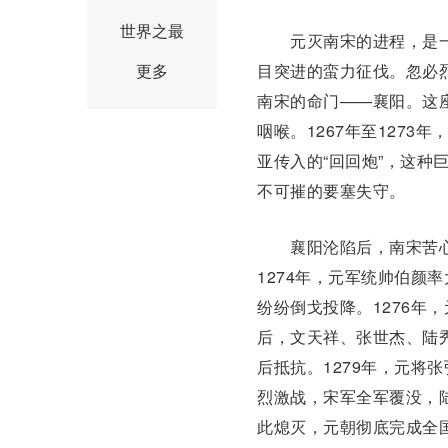
世界之最
元灭南宋的进程，是一
更多
目突进的蛮力征伐。
忽必
南宋的命门——襄阳。这
咽喉。1267年至127
亚传入的“
回回炮
”，这种
不可摧的要塞失守。
襄阳沦陷后，南宋
苦
1274年，元
军统
帅
伯颜
率
纷纷倒戈投降。1276年
后，
文天祥
、
张世杰
、
陆
后抵抗。1279年，元将
烈激战，宋军
全军覆没
，
此熄灭，
元朝
彻底完成全