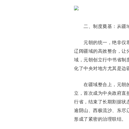
二、制度奠基：从疆域
元朝的统一，绝非仅靠
辽阔疆域的高效整合，让
域，元朝创立行
中书省
制
化了中央对地方尤其是边
在疆域整合上，元朝的
立，首次成为中央政府直
行省，结束了长期割据状
逾阴山、西极流沙、东尽
形成了紧密的治理联结。