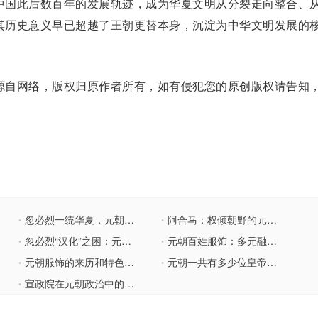
中国此后数百年的发展轨迹，成为华夏文明从分裂走向整合、
其历史意义早已超越了王朝更替本身，沉淀为中华文明发展的
自网络，版权归原作者所有，如有侵犯您的原创版权请告知
忽必烈一统华夏，元朝国运为何不足百年？
阿合马：权倾朝野的元朝权臣，终年几何？
•
•
忽必烈“汉化”之困：元朝短命的深层密码
元朝百姓服饰：多元融合下的实用美学
•
•
元朝服饰的来历和特色：民族融合的时尚印记
元朝一共有多少位皇帝？相关简要信息介绍
•
•
宣政院在元朝政治中的地位
•