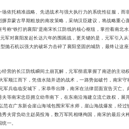
场依托精准战略、先进战术与强大执行力的系统性征服，而
烈
摒弃蒙古早期粗放的南攻策略，采纳汉臣建议，将战略重心
座号称“铁打的襄阳”是南宋长江防线的核心枢纽，掌控着南北水
3年，元军对襄阳发起长达六年的围困战，更关键的是，元军引入从
巨型抛石机以强大的破坏力击碎了襄阳坚固的城防，最终让这座
心经营
的长江防线瞬间
土崩瓦解
，元军彻底掌握了南进的主动
大军顺江而下，凭借水陆并进的战术，一路
势如破竹
，南宋守
，元军兵临临安城下，
宋恭帝
出降，南宋在法律层面宣告灭亡。
秀夫
等南宋忠臣拥立幼帝南下，在东南沿海建立流亡政权，展
张弘范在广东新会崖山海域包围宋军水师，崖山海战爆发，经过
陆秀夫背负幼主
赵昺
投海，数万军民相继殉国，南宋的最后火
国统一。