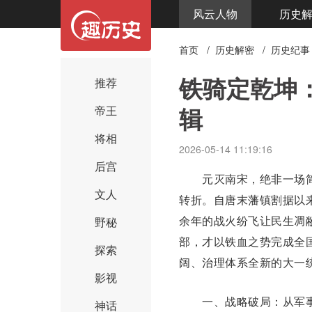
风云人物
历史
首页
/
历史解密
/
历史纪事
铁骑定乾坤
推荐
辑
帝王
将相
2026-05-14 11:19:16
后宫
元灭
南宋
，绝非一场
文人
转折。自唐末
藩镇割据
以
余年的战火纷飞让民生凋敝
野秘
部，才以铁血之势完成全
探索
阔、治理体系全新的
大一
影视
一、战略破局：从军事
神话