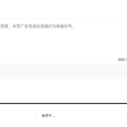
200
/
推荐中…