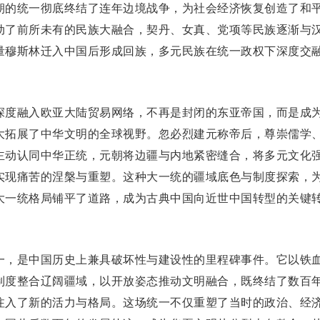
朝的统一彻底终结了连年边境战争，为社会经济恢复创造了和
动了前所未有的民族大融合，契丹、女真、党项等民族逐渐与
量穆斯林迁入中国后形成
回族
，多元民族在统一政权下深度交
度融入欧亚大陆贸易网络，不再是封闭的东亚帝国，而是成
大拓展了中华文明的全球视野。忽必烈建元称帝后，尊崇儒学
主动认同中华正统，元朝将边疆与内地紧密缝合，将多元文化
实现痛苦的涅槃与重塑。这种大一统的疆域底色与制度探索，
大一统格局铺平了道路，成为古典中国向近世中国转型的关键
，是中国历史上兼具破坏性与建设性的里程碑事件。它以铁
制度整合辽阔疆域，以开放姿态推动文明融合，既终结了数百
注入了新的活力与格局。这场统一不仅重塑了当时的政治、经