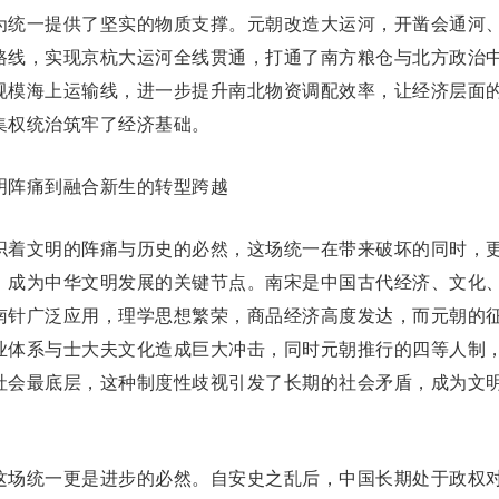
统一提供了坚实的物质支撑。元朝改造大运河，开凿会通河
路线，实现京杭大运河全线贯通，打通了南方粮仓与北
方政
治
规模海上运输线，进一步提升南北物资调配效率，让经济层面
集权统治筑牢了经济基础。
阵痛到融合新生的转型跨越
着文明的阵痛与历史的必然，这场统一在带来破坏的同时，
，成为中华文明发展的关键节点。南宋是中国古代经济、文化
南针广泛应用，理学思想繁荣，商品经济高度发达，而元朝的
业体系与
士大夫
文化造成巨大冲击，同时元朝推行的四等人制
社会最底层，这种制度性歧视引发了长期的社会矛盾，成为文
场统一更是进步的必然。自
安史之乱
后，中国长期处于政权