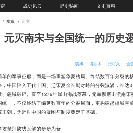
解密
战史风云
野史秘闻
文史百科
/
窦娥
/
正文
：元灭南宋与全国统一的历史
窦娥
博尔术
张可久
合
简单的军事征服，而是一场重塑华夏格局、终结数百年分裂的
来，中国陷入
五代十国
、辽宋夏金长期对峙的分裂漩涡，长达3
、疆域破碎。直至1279年
崖山海战
落幕，元军彻底击溃南宋
国统一，不仅终结了绵延数百年的分裂局面，更构建起疆域空
统王朝
，为近世中国的版图与制度奠定了基础。
攻坚到防线瓦解的
步步为营