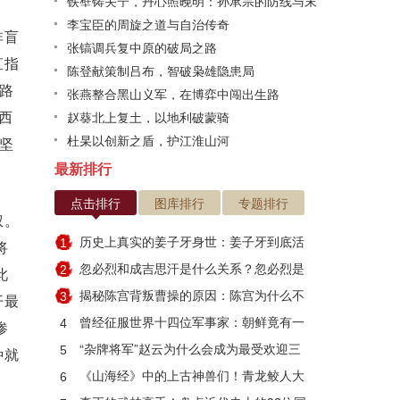
铁壁铸关宁，丹心照晚明：孙承宗的防线与末
路悲歌
李宝臣的周旋之道与自治传奇
非盲
张镐调兵复中原的破局之路
直指
陈登献策制吕布，智破枭雄隐患局
路
张燕整合黑山义军，在博弈中闯出生路
西
赵葵北上复土，以地利破蒙骑
杜杲以创新之盾，护江淮山河
坚
最新排行
点击排行
图库排行
专题排行
权。
历史上真实的姜子牙身世：姜子牙到底活
1
将
了多少岁
忽必烈和成吉思汗是什么关系？忽必烈是
2
此
因何而死
揭秘陈宫背叛曹操的原因：陈宫为什么不
3
开最
跟刘备？
曾经征服世界十四位军事家：朝鲜竟有一
4
惨
人入选
“杂牌将军”赵云为什么会成为最受欢迎三
5
种就
国武将？
《山海经》中的上古神兽们！青龙鲛人大
6
集合