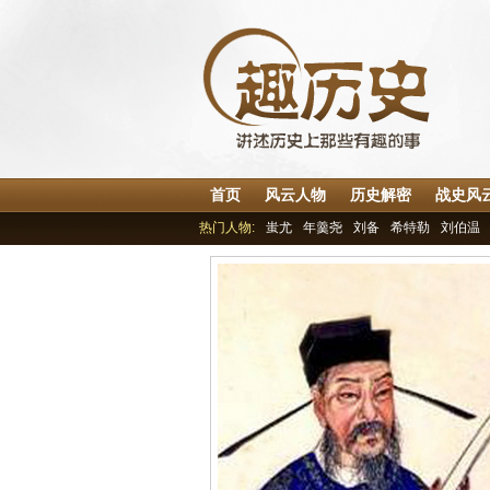
首页
风云人物
历史解密
战史风
热门人物:
蚩尤
年羹尧
刘备
希特勒
刘伯温