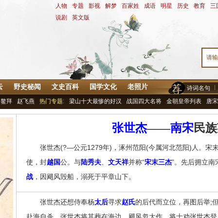
人物
-
专题
-
影视
-
解梦
-
百家姓
-
成语
-
明星
-
历史
-
教育
-
三
说剧
-
英文版
云
野史秘闻
文史百科
国学文化
老照片
诗词名句
鳌拜
赵飞燕
热门专题:
梁山十大最惨的好汉
战国四大名将
金朝皇帝列表
唐宋
张世杰
——
南宋
民族
张世杰(?—公元1279年)，涿州范阳(今属河北范阳)人。宋
使，封
越国
公。与
陆秀夫
、
文天祥
并称“
宋末三杰
”。先后拥立南
战
，因飓风毁船，溺死于平章山下。
张世杰还想侍奉杨
太后
寻求
赵氏
的后代而立位，再图后举;
赴海自杀，张世杰将其葬在海边。飓风忽大作，将士劝张世杰登