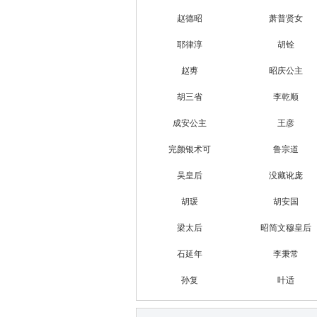
赵德昭
萧普贤女
耶律淳
胡铨
赵旉
昭庆公主
胡三省
李乾顺
成安公主
王彦
完颜银术可
鲁宗道
吴皇后
没藏讹庞
胡瑗
胡安国
梁太后
昭简文穆皇后
石延年
李秉常
孙复
叶适