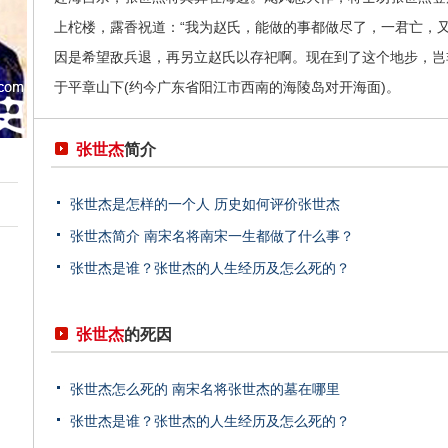
上柁楼，露香祝道：“我为赵氏，能做的事都做尽了，一君亡，
因是希望敌兵退，再另立赵氏以存祀啊。现在到了这个地步，岂非
于平章山下(约今广东省阳江市西南的海陵岛对开海面)。
张世杰
简介
张世杰是怎样的一个人 历史如何评价张世杰
张世杰简介 南宋名将南宋一生都做了什么事？
张世杰是谁？张世杰的人生经历及怎么死的？
张世杰
的死因
张世杰怎么死的 南宋名将张世杰的墓在哪里
张世杰是谁？张世杰的人生经历及怎么死的？