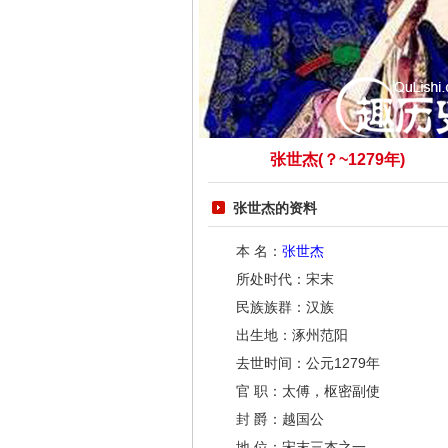
张世杰(？~1279年)
张世杰的资料
本 名：
张世杰
所处时代：宋末
民族族群：汉族
出生地：涿州范阳
去世时间：公元1279年
官 职：太傅，枢密副使
封 爵：越国公
地 位：宋末三杰之一