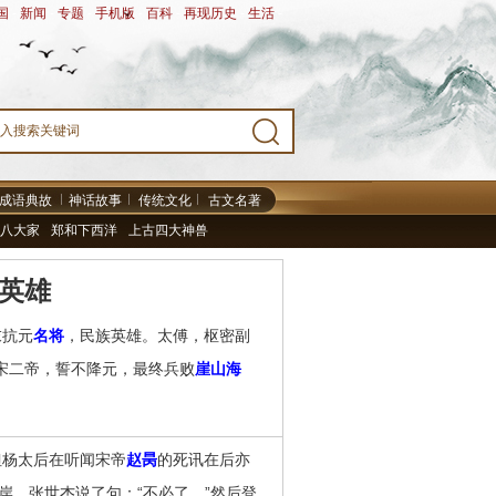
国
-
新闻
-
专题
-
手机版
-
百科
-
再现历史
-
生活
-
成语典故
神话故事
传统文化
古文名著
八大家
郑和下西洋
上古四大神兽
英雄
末抗元
名将
，民族英雄。太傅，枢密副
宋二帝，誓不降元，最终兵败
崖山海
但杨太后在听闻宋帝
赵昺
的死讯在后亦
岸，张世杰说了句：“不必了。”然后登