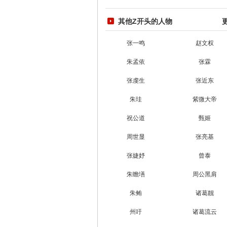
其他Z开头的人物
张一鸣
赵文权
朱孟依
张霖
张虔生
张近东
朱珪
紫微大帝
祝公道
甄姬
周世显
张亮基
张婕妤
曾泰
朱瞻墡
周公黑肩
朱鲔
诸葛靓
州吁
诸葛流云