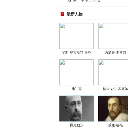
最新人物
罗斯·奥古斯特·奥托
约瑟夫·李斯特
弗兰克
格雷戈尔·孟德尔
贝克勒尔
威廉·哈维