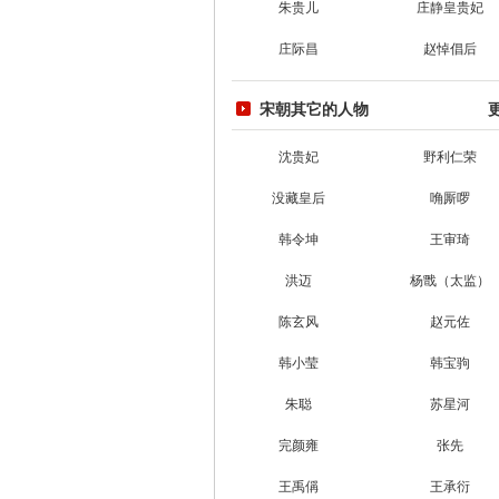
朱贵儿
庄静皇贵妃
庄际昌
赵悼倡后
宋朝其它的人物
沈贵妃
野利仁荣
没藏皇后
唃厮啰
韩令坤
王审琦
洪迈
杨戬（太监）
陈玄风
赵元佐
韩小莹
韩宝驹
朱聪
苏星河
完颜雍
张先
王禹偁
王承衍