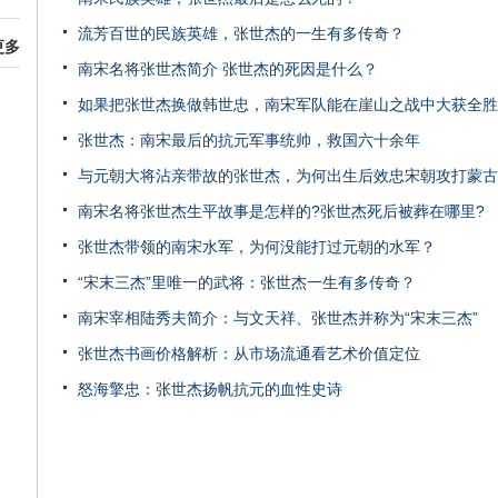
流芳百世的民族英雄，张世杰的一生有多传奇？
更多
南宋名将张世杰简介 张世杰的死因是什么？
如果把张世杰换做韩世忠，南宋军队能在崖山之战中大获全胜
张世杰：南宋最后的抗元军事统帅，救国六十余年
与元朝大将沾亲带故的张世杰，为何出生后效忠宋朝攻打蒙古
南宋名将张世杰生平故事是怎样的?张世杰死后被葬在哪里?
张世杰带领的南宋水军，为何没能打过元朝的水军？
“宋末三杰”里唯一的武将：张世杰一生有多传奇？
南宋宰相陆秀夫简介：与文天祥、张世杰并称为“宋末三杰”
张世杰书画价格解析：从市场流通看艺术价值定位
怒海擎忠：张世杰扬帆抗元的血性史诗