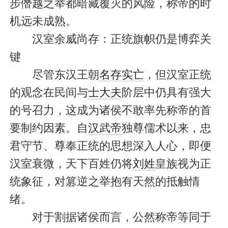
步僭越之举都暗藏覆灭的风险，称帝的时
机远未成熟。
汉室余威尚存：正统旗帜仍是博弈关
键
尽管东汉王朝
名存实亡
，但汉室正统
的观念在民间与
士大夫
阶层中仍具有强大
的号召力，这成为诸侯不敢率先称帝的首
要制约因素。自
汉武帝
独尊儒术以来，忠
君守节、尊奉正统的思想深入人心，即便
汉室衰微，天下百姓仍将
刘姓
皇族视为正
统象征，对篡逆之举抱有天然的抵触情
绪。
对于割据诸侯而言，公然称帝等同于