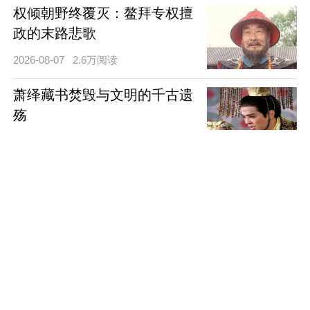
权倾朝野终覆灭：鳌拜专权擅
政的末路悲歌
2026-08-07
2.6万阅读
萧绎藏书焚毁与文明的千古遗
殇
2026-08-06
8.9万阅读
隐忍破局，铁腕兴邦：宇文邕
励精图治与北齐的覆灭之路
2026-08-06
9.4万阅读
六条定乾坤：苏绰新政与西魏
的破局重生
2026-08-06
1.6万阅读