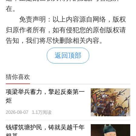
在。
免责声明：以上内容源自网络，版权
归原作者所有，如有侵犯您的原创版权请
告知，我们将尽快删除相关内容。
返回顶部
猜你喜欢
项梁举兵蓄力，擎起反秦第一
炬
2026-08-07
1.1万阅读
钱镠筑塘护民，铸就吴越千年