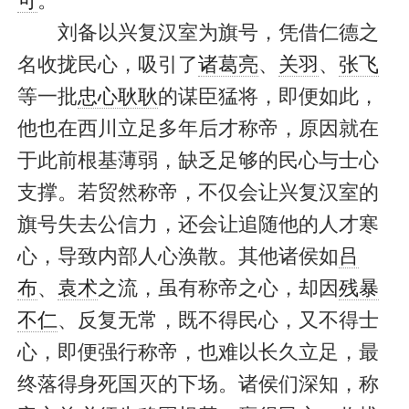
可
。
刘备以兴复汉室为旗号，凭借仁德之
名收拢民心，吸引了
诸葛亮
、
关羽
、
张飞
等一批
忠心耿耿
的谋臣猛将，即便如此，
他也在西川立足多年后才称帝，原因就在
于此前根基薄弱，缺乏足够的民心与士心
支撑。若贸然称帝，不仅会让兴复汉室的
旗号失去公信力，还会让追随他的人才寒
心，导致内部人心涣散。其他诸侯如
吕
布
、
袁术
之流，虽有称帝之心，却因
残暴
不仁
、反复无常，既不得民心，又不得士
心，即便强行称帝，也难以长久立足，最
终落得身死国灭的下场。诸侯们深知，称