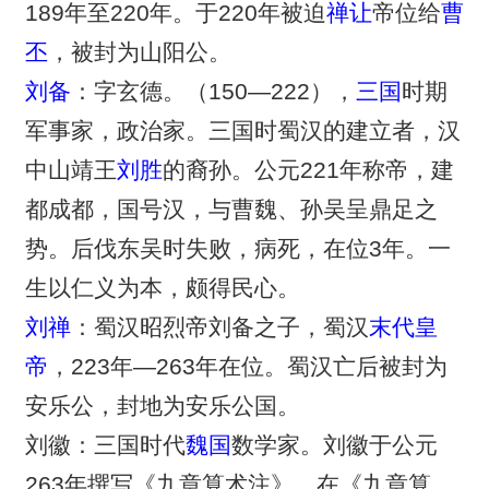
189年至220年。于220年被迫
禅让
帝位给
曹
丕
，被封为山阳公。
刘备
：字玄德。（150—222），
三国
时期
军事家，政治家。三国时蜀汉的建立者，汉
中山靖王
刘胜
的裔孙。公元221年称帝，建
都成都，国号汉，与曹魏、孙吴呈鼎足之
势。后伐东吴时失败，病死，在位3年。一
生以仁义为本，颇得民心。
刘禅
：蜀汉昭烈帝刘备之子，蜀汉
末代皇
帝
，223年—263年在位。蜀汉亡后被封为
安乐公，封地为安乐公国。
刘徽：三国时代
魏国
数学家。刘徽于公元
263年撰写《九章算术注》，在《九章算