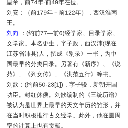
皇帝，前74年-前49年在位。
刘安：（前179年－前122年），西汉淮南
王。
刘向
：(约前77—前6)经学家、目录学家、
文学家。本名更生，字子政，西汉沛(现在
江苏省沛县)人，撰成《别录》一书，为中
国最早的分类目录。另著有《新序》、《说
苑》、《列女传》、《洪范五行》等书。
刘歆：(约前50-23[1])，字子骏，新朝开国
功臣。封红休侯。刘歆编制的《三统历谱》
被认为是世界上最早的天文年历的雏形，并
在当时积极推行古文经学。此外，他在圆周
率的计算上也有贡献。