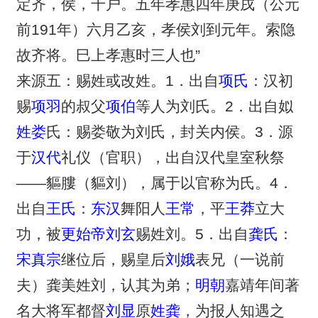
定齐，侯，千户。五年孝惠四年庚戌（公元
前191年）六月乙亥，孝侯刘到元年。索隐
故齐将。巳上孝惠时三人也”
来源五：赐姓或改姓。1．出自
项氏
：汉初
赐
项羽
的叔父
项伯
等人为刘氏。2．出自姒
姓娄
氏：赐娄敬为刘氏，封关内侯。3．源
于
汉代
礼仪（官职），出自汉代皇室秋祭
——貙膢（貙刘），属于以官称为氏。4．
出自
王氏
：
东汉
舞阳人
王常
，平
王莽
立大
功，被
更始帝
刘玄
赐姓刘。5．出自
龚氏
：
宋真宗
继位后，赐皇后
刘娥
表兄（一说前
夫）龚美姓刘，认其为弟；
明朝
嘉靖年间著
名大将军都督
刘显
原
姓龚
，为报人知遇之