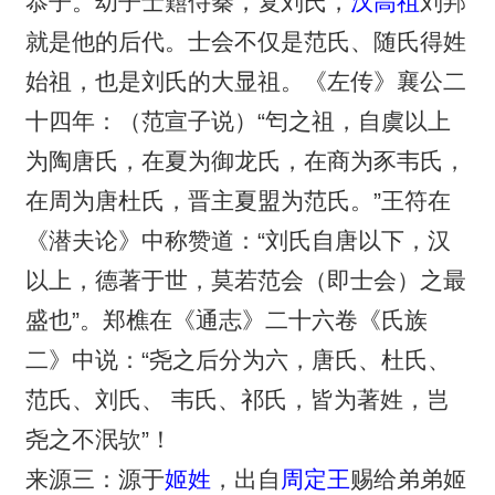
恭子。幼子士囏侍秦，复刘氏，
汉高祖
刘邦
就是他的后代。士会不仅是范氏、随氏得姓
始祖，也是刘氏的大显祖。《左传》襄公二
十四年：（范宣子说）“匄之祖，自虞以上
为陶唐氏，在夏为御龙氏，在商为豕韦氏，
在周为唐杜氏，晋主夏盟为范氏。”王符在
《潜夫论》中称赞道：“刘氏自唐以下，汉
以上，德著于世，莫若范会（即士会）之最
盛也”。郑樵在《通志》二十六卷《氏族
二》中说：“尧之后分为六，唐氏、杜氏、
范氏、刘氏、 韦氏、祁氏，皆为著姓，岂
尧之不泯欤”！
来源三：源于
姬姓
，出自
周定王
赐给弟弟姬