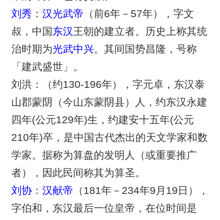
刘秀
：
汉光武帝
（前6年－57年），字文
叔，中国
东汉
王朝的建立者。历史上称其统
治时期为
光武中兴
。其间国势昌隆，号称
「建武盛世」。
刘洪：（约130-196年），字元卓，东汉泰
山郡蒙阴（今山东蒙阴县）人，约东汉永建
四年(公元129年)生，约建安十五年(公元
210年)卒，是中国古代杰出的天文学家和数
学家。据称为算盘的发明人（或重要推广
者），因此民间称其为算圣。
刘协
：
汉献帝
（181年－234年9月19日），
字伯和，东汉最后一位皇帝，在位时间是