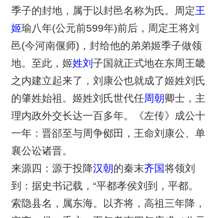
季子的封地，属于以封邑名称为氏。周定
王
姬
瑜八年(公元前599年)前后，周定王将刘
邑(今河南偃师)，封给他的弟弟姬季子做领
地。至此，姬
姓刘
子国就正式地在东周王畿
之内建立起来了，刘康公也就成了姬姓刘氏
的肇姓始祖。姬姓刘氏世代任
周朝
卿士，主
理内政外交长达一百多年。《左传》成公十
一年：晋郤至与周争鄇田，王命刘康公、单
襄公讼诸晋。
来源四：源于投降
汉朝
的秦末
齐国
将领刘
到：据史书记载，“平都孝侯刘到，平都。
索隐县名，属东海。以齐将，高祖三年降，