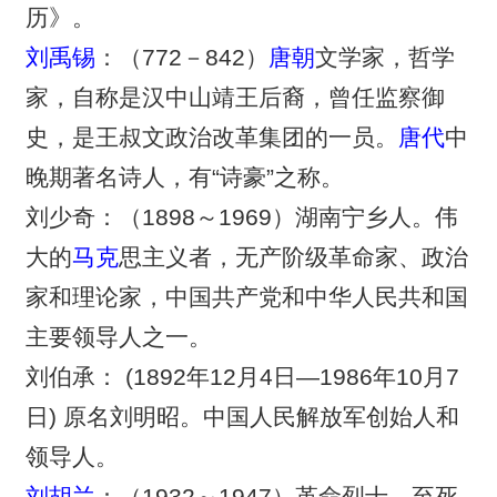
历》。
刘禹锡
：（772－842）
唐朝
文学家，哲学
家，自称是汉中山靖王后裔，曾任监察御
史，是王叔文政治改革集团的一员。
唐代
中
晚期著名诗人，有“诗豪”之称。
刘少奇：（1898～1969）湖南宁乡人。伟
大的
马克
思主义者，无产阶级革命家、政治
家和理论家，中国共产党和中华人民共和国
主要领导人之一。
刘伯承： (1892年12月4日—1986年10月7
日) 原名刘明昭。中国人民解放军创始人和
领导人。
刘胡兰
：（1932～1947）革命烈士。至死