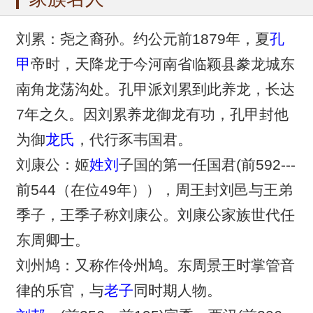
刘累：尧之裔孙。约公元前1879年，夏
孔
甲
帝时，天降龙于今河南省临颖县豢龙城东
南角龙荡沟处。孔甲派刘累到此养龙，长达
7年之久。因刘累养龙御龙有功，孔甲封他
为御
龙氏
，代行豕韦国君。
刘康公：姬
姓刘
子国的第一任国君(前592---
前544（在位49年）），周王封刘邑与王弟
季子，王季子称刘康公。刘康公家族世代任
东周卿士。
刘州鸠：又称作伶州鸠。东周景王时掌管音
律的乐官，与
老子
同时期人物。