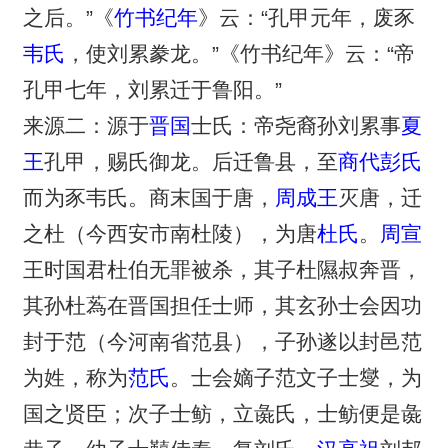
之后。”《
竹书纪年
》云：“孔甲元年，废豕
韦氏
，使刘累豢龙。”《竹书纪年》云：“帝
孔甲七年，刘累迁于鲁阳。”
来源二：源于
晋国
士氏：帝尧裔孙刘累事
夏
王
孔甲，赐氏御龙。后迁鲁县，至
商代
彭氏
而为豕韦氏。商末国于唐，
周成王
灭唐，迁
之杜（今西安市南杜陵），为唐
杜氏
。
周宣
王时国君杜伯无罪被杀，其子杜隰叔奔晋，
其孙杜蒍在晋国担任士师，其玄孙士会因功
封于范（今河南省范县），子孙遂以封邑范
为姓，称为
范氏
。士会嫡子范文子士燮，为
国之贤臣；次子士鲂，立彘氏，士鲂便是彘