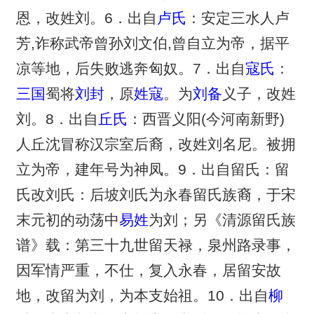
恩，改姓刘。6．出自
卢氏
：安定三水人卢
芳,诈称武帝曾孙刘文伯,曾自立为帝，据平
凉等地，后失败逃奔匈奴。7．出自
寇氏
：
三国
蜀将
刘封
，原
姓寇
。为
刘备
义子，改姓
刘。8．出自
丘氏
：西晋义阳(今河南新野)
人丘沈冒称汉宗室后裔，改姓刘名尼。被拥
立为帝，建年号为神凤。9．出自留氏：留
氏改刘氏：后坡刘氏为永春留氏族裔，于宋
末元初的动荡中
易姓
为刘；另《清源留氏族
谱》载：第三十九世留天禄，泉州路录事，
因军情严重，不仕，复入永春，居留安故
地，改留为刘，为本支始祖。10．出自
柳