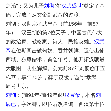
之治”；又为儿子
刘彻
的“
汉武盛世
”奠定了基
础，完成了从文帝到武帝的过渡。
刘彻：汉世宗孝武皇帝（前156年－前87
年），汉王朝的第7位天子，中国古代伟大
的政治家、战略家、诗人、民族英雄。
汉武
帝
在位期间击破匈奴、吞并朝鲜、遣使出使
西域。独尊儒术，首创年号。他开拓汉朝最
大版图，功业辉煌。公元前87年刘彻崩于五
柞宫，享年70岁，葬于茂陵，谥号“孝武”，
庙号世宗。
刘询
：(前91年-前49年)即
汉宣帝
，本名
刘
病已
，字次卿，即位后改名询，西汉第十位