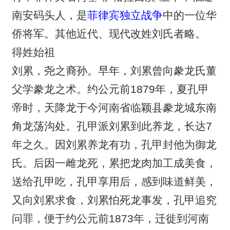
南安码头人，是
菲律宾独立战争
中的一位华
侨将军。其他近代、现代改姓刘氏者略。
得姓始祖
刘累，尧之裔孙。早年，刘累曾向豢龙氏董
父学豢龙之术。约公元前1879年，夏孔甲
帝时，天降龙于今河南省临颖县豢龙城东南
角龙荡沟处。孔甲派刘累到此养龙，长达7
年之久。因刘累养龙有功，孔甲封他为御龙
氏。后因一雌龙死，累把龙肉加工成美食，
送给孔甲吃，孔甲享用后，感到味道鲜美，
又向刘累求食，刘累怕死龙事发，孔甲追究
问罪，便于约公元前1873年，迁徙到河南