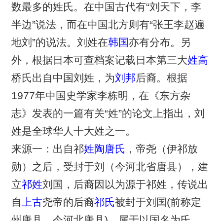
数最多的姓氏。在中国古代有“刘天下，李
半边”说法，而在中国北方则有“张王李赵遍
地刘”的说法。刘姓在
韩国
亦有分布。另
外，根据日本可查档案记载日本第三大
姓高
桥氏出自中国刘姓，为
刘邦
后裔。根据
1977年中国史学家李栋明，在《东方杂
志》发表的一篇有关“姓”的论文上指出，刘
姓是全球华人十大姓之一。
来源一：出自祁
姓陶
唐氏
，帝尧（伊祁放
勋）之后，受封于刘（今河北省唐县），建
立
祁姓
刘国，后裔因以为源于祁姓，传说出
自
上古
尧帝的后裔
祁氏
被封于刘国(前称定
州唐县，今河北唐县)，属于以国名为氏。