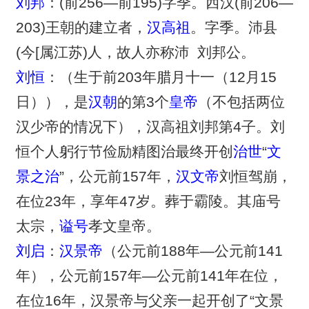
刘邦
：(前256—前195)字季。西汉(前206—
203)王朝的建立者，
汉高祖
。字季。沛县
(今[属江苏)人，故人亦称沛 刘邦公。
刘恒
：（生于前203年腊月十一（12月15
日）），是
汉朝
的第3个
皇帝
（不包括两位
汉少帝的情况下），汉高祖刘邦第4子。刘
恒个人躬行节俭励精图治最终开创
治世
“
文
景之治
”，公元前157年，
汉文帝
刘恒驾崩，
在位23年，享年47岁。葬于霸陵。其庙号
太宗，
谥号
孝文皇帝。
刘启
：
汉景帝
（公元前188年—公元前141
年），公元前157年—公元前141年在位，
在位16年，汉景帝与父亲一起开创了“文景