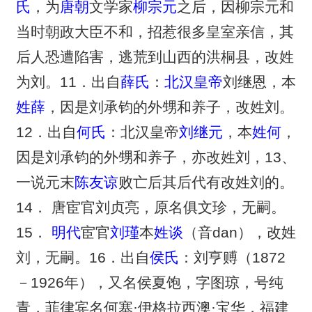
氏
，为
唐朝
文学家
柳宗元
之后，因柳宗元和
当时朝政大臣不和，招惹很多皇室亲信，其
后人恐遭陷害，逃荒到山西的洪桐县，改姓
为刘。11．出自
薛氏
：
北汉
皇帝
刘继恩，本
姓薛
，因是刘承钧的外甥和养子，改姓刘。
12．出自
何氏
：北汉皇帝
刘继元
，本
姓何
，
因是刘承钧的外甥和养子，亦改姓刘，13、
一说元末
陈友谅
败亡后其后代有改姓刘的。
14． 唐宦官刘贞亮，原名俱文珍，无嗣。
15．
明代
宦官
刘瑾
本
姓谈
（音dan），改姓
刘，无嗣。16．出自
侯氏
：刘亨赙（1872
－1926年），又名侯夏饱，字图琼，号纯
青，菲律宾名何塞·伊格拉西澳·宝华，福建