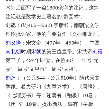
术》后面写了一篇1800余字的注记，这篇
注记就是数学史上著名的“割圆术”。
刘勰：(约465—532) 字彦和，南朝梁文学
理论批评家。他的主要著作《文心雕龙》。
刘义隆
：宋文帝（407年－453年），中国
南北朝
时期
宋朝
的第三位皇帝。宋武帝
刘裕
第三子，424年即位，在位30年，年号“元
嘉”，谥号“文皇帝”，庙号“太祖”。
刘焯
：（公元544～公元610年）隋代天文
学家。着力研习《九章算术》、《周髀》、
《七曜历书》等；还著有《稽极》10卷，
《历书》10卷。提出新法，编有《皇极