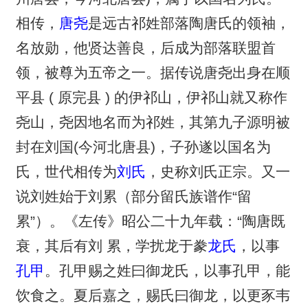
相传，
唐尧
是远古祁姓部落陶唐氏的领袖，
名放勋，他贤达善良，后成为部落联盟首
领，被尊为五帝之一。据传说唐尧出身在顺
平县 ( 原完县 ) 的伊祁山，伊祁山就又称作
尧山，尧因地名而为祁姓，其第九子源明被
封在刘国(今河北唐县)，子孙遂以国名为
氏，世代相传为
刘氏
，史称刘氏正宗。又一
说刘姓始于刘累（部分留氏族谱作“留
累”）。《左传》昭公二十九年载：“陶唐既
衰，其后有刘 累，学扰龙于豢
龙氏
，以事
孔甲
。孔甲赐之姓曰御龙氏，以事孔甲，能
饮食之。夏后嘉之，赐氏曰御龙，以更豕韦