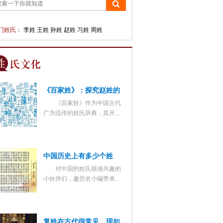
门姓氏：
李姓
王姓
孙姓
赵姓
习姓
周姓
《百家姓》：探究赵姓的
《百家姓》作为中国古代
首位之谜
广为流传的姓氏辞典，其开...
中国历史上有多少个姓
对中国的姓氏很感兴趣的
氏？有哪些奇怪的姓氏
小伙伴们，趣历史小编带来...
呢？
复姓在古代很常见，现如