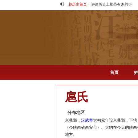
趣历史首页
| 讲述历史上那些有趣的事
人物
-
专题
-
影视
-
首页
扈氏
分布地区
京兆郡：
汉武帝
太初元年设京兆郡，下辖
（今陕西省西安市）。大约在今天的陕西
地方。