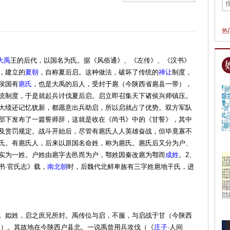
热
大禹
王的后代，以国名为氏。据《风俗通》、《左传》、《汉书》
，建立的
夏朝
，自称夏后启。这种做法，破坏了传统的
禅让
制度，
侯国有
扈氏
，也是大禹的后人，受封于扈（今陕西省扈县一带），
统制度，于是就起兵讨伐夏后启。启立即召集天下诸侯兴师镇压。
大绩还记忆犹新，都愿意出兵助启，所以启就占了优势。双方军队
部下发布了一篇誓师辞，这就是收在《尚书》中的《甘誓》，其中
及赏罚规定。战斗开始后，尽管有扈氏人人英雄奋战，但毕竟寡不
氏。有扈氏人，后来以原国名命姓，称为扈氏。扈氏后又分为户、
实为一姓。户姓由扈字去邑而为户，鄠姓因秦改扈为鄠而
成姓
。2、
书·官氏志》载，
南北朝
时，后魏代北鲜卑族有三字姓扈地干氏，进
。姒姓，启之庶兄所封。禹传位与启，不服，与启战于甘（今陕西
》）。其故地在今陕西户县北。一说禹曾用兵攻伐（《
庄子
·人间