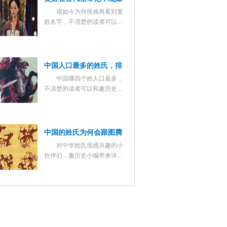
现如今为何很难再看到复
今为何很那再看到复姓名
姓名字，不清楚的读者可以...
字了？
中国人口最多的姓氏，排
中国哪四个姓人口最多，
名前四位的是哪几个？
不清楚的读者可以和趣历史...
中国的姓氏为何会跟图腾
对中华姓氏很感兴趣的小
联系起来？图腾为何会成
伙伴们，趣历史小编带来详...
为姓氏的保护神？