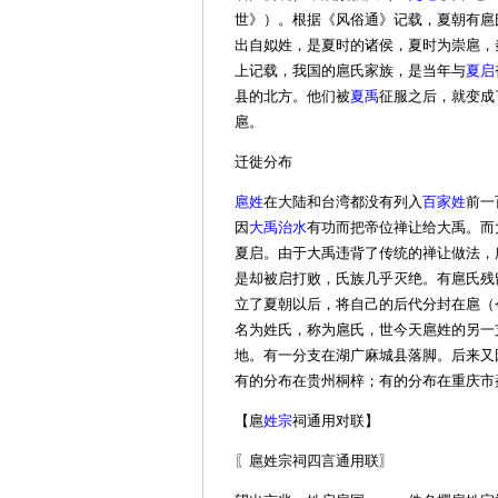
世》）。根据《风俗通》记载，夏朝有扈
出自姒姓，是夏时的诸侯，夏时为崇扈，
上记载，我国的扈氏家族，是当年与
夏启
县的北方。他们被
夏禹
征服之后，就变成
扈。
迁徙分布
扈姓
在大陆和台湾都没有列入
百家姓
前一
因
大禹治水
有功而把帝位禅让给大禹。而
夏启。由于大禹违背了传统的禅让做法，
是却被启打败，氏族几乎灭绝。有扈氏残
立了夏朝以后，将自己的后代分封在扈（
名为姓氏，称为扈氏，世今天扈姓的另一
地。有一分支在湖广麻城县落脚。后来又
有的分布在贵州桐梓；有的分布在重庆市
【扈
姓宗
祠通用对联】
〖扈姓宗祠四言通用联〗