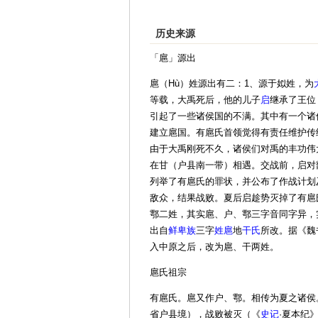
历史来源
「扈」源出
扈（Hù）姓源出有二：1、源于姒姓，为
等载，大禹死后，他的儿子
启
继承了王位
引起了一些诸侯国的不满。其中有一个诸
建立扈国。有扈氏首领觉得有责任维护传
由于大禹刚死不久，诸侯们对禹的丰功伟
在甘（户县南一带）相遇。交战前，启对
列举了有扈氏的罪状，并公布了作战计划
敌众，结果战败。夏后启趁势灭掉了有扈
鄠二姓，其实扈、户、鄠三字音同字异，
出自
鲜卑族
三字
姓扈
地
干氏
所改。据《魏
入中原之后，改为扈、干两姓。
扈氏祖宗
有扈氏。扈又作户、鄠。相传为夏之诸侯
省户县境），战败被灭（《
史记
·夏本纪