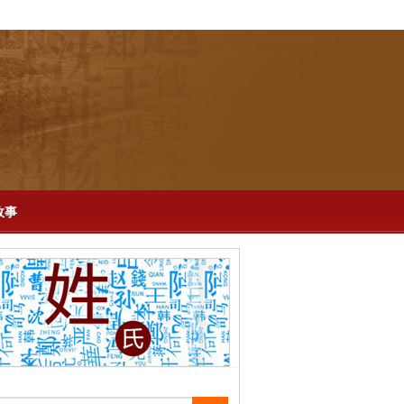
-
百科
-
再现历史
-
生活
-
说剧
-
英文版
故事