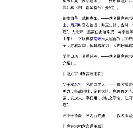
望出京兆；姓启扈国。——佚名撰扈姓宗
流》和《四、郡望堂号》介绍）。
馆推棣萼；威振枣阳。——佚名撰扈姓宗
士
。
后周
时官右拾遗，并直史馆，当时，
扈”。人北宋，扈蒙任史馆修撰，与李穆
山集》。下联典指
南宋
淮人扈再兴，字叔
子，赤着双脚，挥舞着双刀，大声呼喊着
学优日历；名重碧鸡。——佚名撰扈姓宗
介绍）。
〖扈姓宗祠五言通用联〗
父子双
名将
；兄弟两才人。——佚名撰扈
勇力，每战则胜，金兵大惧。扈再兴之子
蒙，安次人。字日用，少以文学名。仕周
扈”。
户中千祥聚；邑内百卉妍。——佚名撰扈
〖扈姓宗祠六言通用联〗