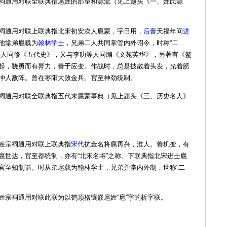
祠通用对联全联典指扈姓的郡望和源流（见上题头《一、姓氏源
祠通用对联上联典指北宋初安次人扈蒙，字日用，
后晋
天福年间
进
他堂弟扈载为
翰林学士
，兄弟二人共同掌管内外诏令，时称“二
等人同修《五代史》，又与李叻等人同编《文苑英华》，另著有《鳌
起，骁勇而有膂力，善于应变。作战时，总是披散着头发，光着膀
冲人敌阵。曾在枣阳大败金兵。官至神劲统制。
祠通用对联全联典指五代末扈蒙事典（见上题头《三、历史名人》
姓宗祠通用对联上联典指
宋代
抗金名将扈再兴，淮人。善机变，有
扈世达，官至都统制，亦有“北宋名将”之称。下联典指北宋进士扈
官至知制诰。时从弟扈载为翰林学士，兄弟并掌内外制，世称“二
姓宗祠通用对联此联为以鹤顶格镶嵌扈姓“扈”字的析字联。