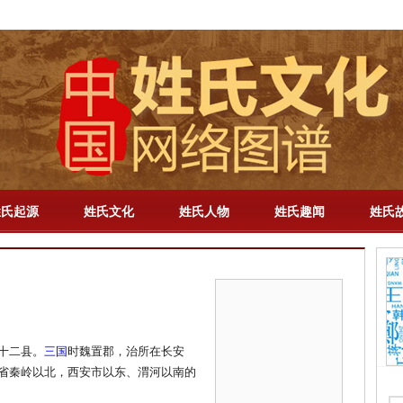
解梦
-
百家姓
-
成语
-
明星
-
历史
-
教育
-
三国
-
新闻
-
专题
-
手机版
姓氏起源
姓氏文化
姓氏人物
姓氏趣闻
姓氏
十二县。
三国
时魏置郡，治所在长安
省秦岭以北，西安市以东、渭河以南的