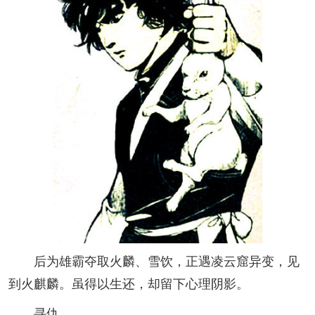
后为雄霸夺取火麟、雪饮，正遇凌云窟异变，见
到火麒麟。虽得以生还，却留下心理阴影。
寻仇