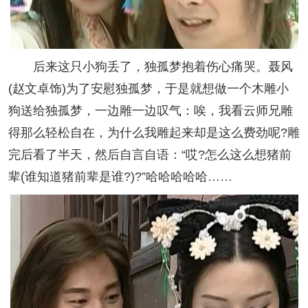
后来这只小狗丢了，独孤梦抱着伤心痛哭。聂风
(赵文卓饰)为了安慰独孤梦，于是就想做一个木雕小
狗送给独孤梦，一边雕一边叹气：唉，我看云师兄雕
得那么轻松自在，为什么我雕起来却是这么费劲呢?雕
完后看了半天，然后自言自语：“哎?怎么这么想猪前
辈(谁知道猪前辈是谁?)?”哈哈哈哈哈……