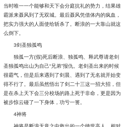
当时唯一一个能够和天下会分庭抗礼的势力，结果雄
霸派来聂风到了无双城。最后聂风凭借体内的疯血，
把实力强大的人面使给斩杀了。断浪的一大靠山就这
么倒下。
3剑圣独孤鸣
独孤一方(假)死后断浪、独孤鸣、释武尊请老剑
圣独孤鸣出山为自己“兄弟”报仇。老剑圣出来的时候
很霸气，但是后来遇到了剑晨、遇到了无名就开始变
得不行了。最后虽然悟出了剑二十三这一招大招，但
是在杀上天下会三分校场的路上死于非命，更是因为
被步惊云碰了一下身体，功亏一篑。
4神将
神将是断浪无意之中救出的一个绝世高人，相对