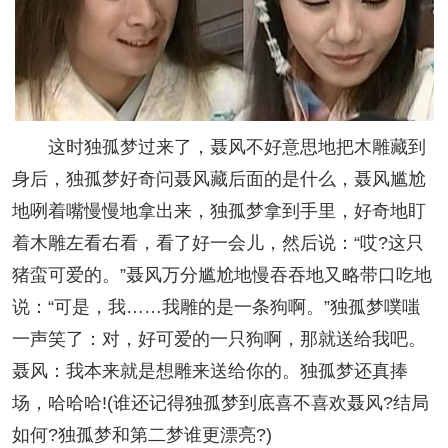
这时独孤梦过来了，聂风不好意思地把木雕藏到
身后，独孤梦好奇问聂风藏后面的是什么，聂风尴尬
地咧着嘴慢慢地拿出来，独孤梦拿到手里，好奇地盯
着木雕左看右看，看了好一会儿，然后说：“哎?这只
猪蛮可爱的。”聂风万分尴尬地慢吞吞地又略带口吃地
说：“可是，我……我雕的是一条狗啊。”独孤梦噗嗤
一声笑了：对，好可爱的一只狗啊，那就送给我吧。
聂风：我本来就是想雕来送给你的。独孤梦还真捧
场，哈哈哈!(谁还记得独孤梦到底喜不喜欢聂风?结局
如何?独孤梦和第二梦谁更漂亮?)