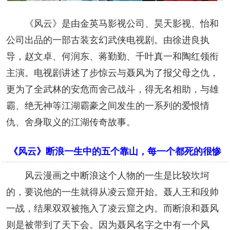
《风云》是由金英马影视公司、昊天影视、怡和
公司出品的一部古装玄幻武侠电视剧。由徐进良执
导，赵文卓、何润东、蒋勤勤、千叶真一和陶红领衔
主演。电视剧讲述了步惊云与聂风为了报父母之仇，
更为了全武林的安危而舍己战斗，得无名相助，与雄
霸、绝无神等江湖霸豪之间发生的一系列的爱恨情
仇、舍身取义的江湖传奇故事。
《风云》断浪一生中的五个靠山，每一个都死的很惨
风云漫画之中断浪这个人物的一生是比较坎坷
的，要说他的一生就得从凌云窟开始。聂人王和段帅
一战，结果双双被拖入了凌云窟之内。而断浪和聂风
则是被带到了天下会。因为聂风名字之中有一个风