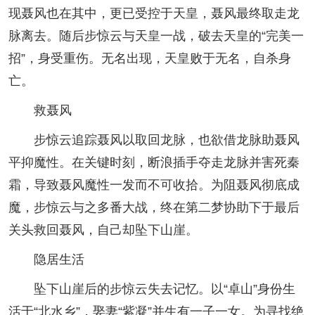
现聂风也在其中，更已受控于天皇，聂风最终取走龙
脉离去。随后步惊云与天皇一战，破去天皇的“完美一
招”，身受重伤。无名出现，天皇败于无名，自杀身
亡。
救聂风
步惊云追踪聂风以取回龙脉，也欲借龙脉助聂风
平抑魔性。在关键时刻，断浪插手夺走龙脉并害死秦
霜，导致聂风魔性一发而不可收拾。为阻聂风彻底成
魔，步惊云与之多番大战，终在第二梦协助下于最后
关头救回聂风，自己却坠下山崖。
隐居生活
坠下山崖后的步惊云失去记忆。以“卓山”身份生
活于“北水乡”，娶妻“紫凝”并生有一子一女。为寻找绝