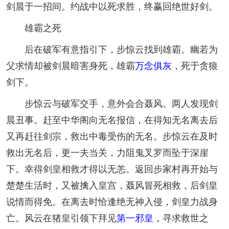
剑晨于一招间。约战中以死求胜，终赢回绝世好剑。
雄霸之死
后在破军有意指引下，步惊云找到雄霸。幽若为
父求情却被剑晨暗害身死，雄霸
万念俱灰
，死于贪狼
剑下。
步惊云与破军交手，意外会合聂风。两人发现剑
晨丑事。赶至中华阁向无名报信，在得知无名离去后
又再赶往剑宗，救出中毒受伤的无名。步惊云在及时
救出无名后，更一夫当关，力阻鬼叉罗而坠于深崖
下。幸得剑皇相救才得以无恙。返回步家村再开始与
楚楚生活时，又被擒入皇宫，聂风冒死相救，后剑皇
说情而得免。在离去时恰逢绝无神入侵，剑皇力战身
亡。风云在猪皇引领下拜见
第一邪皇
，寻求救世之