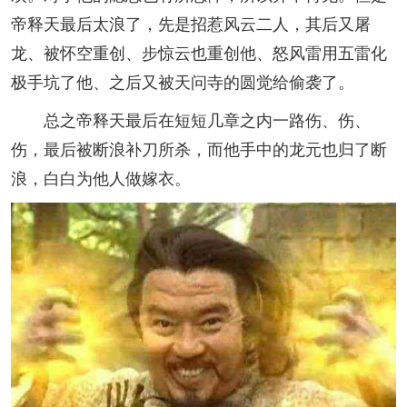
帝释天最后太浪了，先是招惹风云二人，其后又屠
龙、被怀空重创、步惊云也重创他、怒风雷用五雷化
极手坑了他、之后又被天问寺的圆觉给偷袭了。
总之帝释天最后在短短几章之内一路伤、伤、
伤，最后被断浪补刀所杀，而他手中的龙元也归了断
浪，白白为他人做嫁衣。