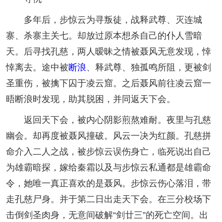
多年后，步惊云为寻叛徒，战释武尊、灭连城
寨、杀寨主关七。却放过原本想杀自己的仆人雪暗
天。后寻找孔慈，两人暧昧之情被聂风无意发现，悻
悻离去。途中被
断浪
、释武尊、独孤鸣所阻，更被剑
圣重伤，被擒下囚于凌云窟。之后聂风前往凌云窟一
晤断浪时发现，助其脱困，并同返天下会。
返回天下会，被内心阴影煎熬难耐。夜里与孔慈
幽会。却再度被聂风撞破。风云一决为红颜。孔慈拼
命介入二人之战，被步惊云误伤身亡，临死说出自己
为雄霸暗探，嫁给秦霜以及与步惊云私通都是雄霸命
令，她唯一真正喜欢的是聂风。步惊云伤心落泪，带
走孔慈尸身。并于第二日出走天下会。在三分校场下
击倒剑圣肉身，无意间破解“剑廿三”的死亡空间。出