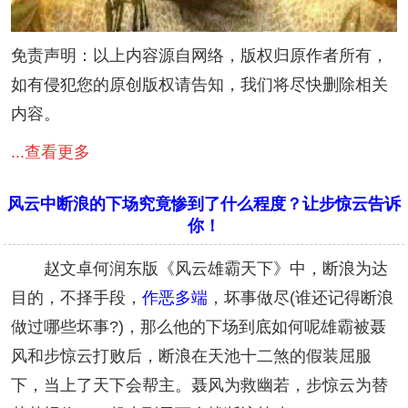
免责声明：以上内容源自网络，版权归原作者所有，
如有侵犯您的原创版权请告知，我们将尽快删除相关
内容。
...查看更多
风云中断浪的下场究竟惨到了什么程度？让步惊云告诉
你！
赵文卓何润东版《风云雄霸天下》中，断浪为达
目的，不择手段，
作恶多端
，坏事做尽(谁还记得断浪
做过哪些坏事?)，那么他的下场到底如何呢雄霸被聂
风和步惊云打败后，断浪在天池十二煞的假装屈服
下，当上了天下会帮主。聂风为救幽若，步惊云为替