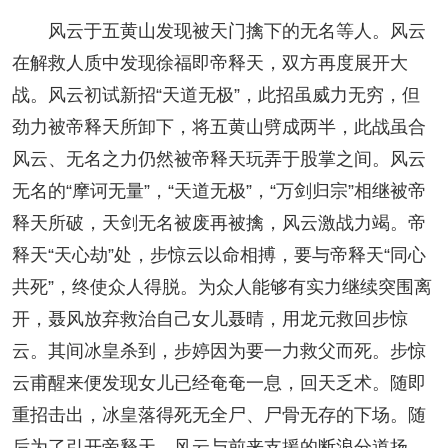
风云于五黄山发现被天门擒下的无名等人。风云
在解救人质中发现徐福即帝释天，双方再度展开大
战。风云初试新招“天道无极”，此招虽威力无穷，但
劲力被帝释天所卸下，将五黄山劈成两半，此战虽合
风云、无名之力仍然被帝释天玩弄于股掌之间。风云
无名的“摩诃无量”，“天道无极”，“万剑归宗”相继被帝
释天所破，天剑无名被废再被擒，风云激战力竭。帝
释天“天心劫”处，步惊云以命相搏，要与帝释天“同心
共死”，终使众人得脱。为众人能够有实力继续突围离
开，聂风放弃救治自己女儿聂晴，用龙元救回步惊
云。其间冰皇杀到，步婷因为要一力救父而死。步惊
云甫醒来便发现女儿已经奄奄一息，回天乏术。随即
重招击出，冰皇落得死无全尸、尸骨无存的下场。随
后为了引开帝释天，风云与前来支援的断浪分道扬