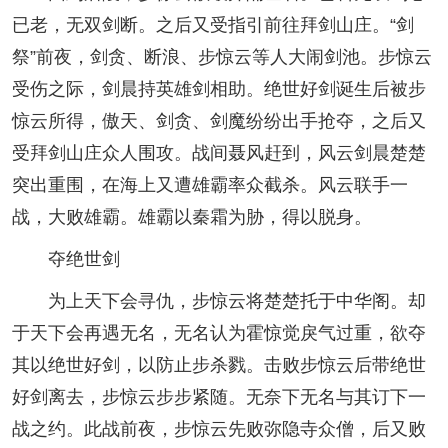
已老，无双剑断。之后又受指引前往拜剑山庄。“剑
祭”前夜，剑贪、断浪、步惊云等人大闹剑池。步惊云
受伤之际，剑晨持英雄剑相助。绝世好剑诞生后被步
惊云所得，傲天、剑贪、剑魔纷纷出手抢夺，之后又
受拜剑山庄众人围攻。战间聂风赶到，风云剑晨楚楚
突出重围，在海上又遭雄霸率众截杀。风云联手一
战，大败雄霸。雄霸以秦霜为胁，得以脱身。
夺绝世剑
为上天下会寻仇，步惊云将楚楚托于中华阁。却
于天下会再遇无名，无名认为霍惊觉戾气过重，欲夺
其以绝世好剑，以防止步杀戮。击败步惊云后带绝世
好剑离去，步惊云步步紧随。无奈下无名与其订下一
战之约。此战前夜，步惊云先败弥隐寺众僧，后又败