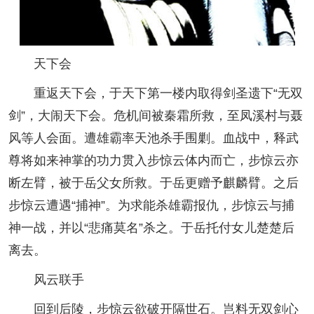
天下会
重返天下会，于天下第一楼内取得剑圣遗下“无双
剑”，大闹天下会。危机间被秦霜所救，至凤溪村与聂
风等人会面。遭雄霸率天池杀手围剿。血战中，释武
尊将如来神掌的功力贯入步惊云体内而亡，步惊云亦
断左臂，被于岳父女所救。于岳更赠予麒麟臂。之后
步惊云遭遇“捕神”。为求能杀雄霸报仇，步惊云与捕
神一战，并以“悲痛莫名”杀之。于岳托付女儿楚楚后
离去。
风云联手
回到后陵，步惊云欲破开隔世石。岂料无双剑心