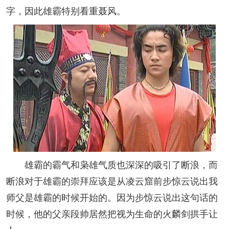
字，因此雄霸特别看重聂风。
雄霸的霸气和枭雄气质也深深的吸引了断浪，而
断浪对于雄霸的崇拜应该是从凌云窟前步惊云说出我
师父是雄霸的时候开始的。因为步惊云说出这句话的
时候，他的父亲段帅居然把视为生命的火麟剑拱手让