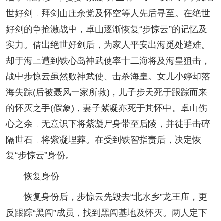
世好剑，拜剑山庄余党及怀空等人先后寻至。在绝世
好剑的争抢激战中，卓山逐渐恢复“步惊云”的记忆及
实力。借出绝世好剑后，为家人平安出海觅处避难。
却于海上遭到铁心岛神武使率十二海将及海皇狙击，
战中步惊云虽然败神武使、击杀海皇。女儿小婷却落
海失踪(后被聂风一家所救)，儿子步天死于跟踪而来
的怀灭之手(假象)，妻子紫凝亦死于其怀中。卓山伤
心之余，无意识下将紫凝尸身带至后陵，并徒手击碎
隔世石，将紫凝埋葬。在受到铁智指责后，决定恢
复“步惊云”身份。
恢复身份
恢复身份后，步惊云先毁去“北水乡”龙王庙，更
反跟踪“黑闾”成员，找到黑闾基地及怀灭。两人定下