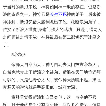
于当时的断浪来说，神将如同神一般的存在。也是断
浪的奇遇之一。神将乃是
长生不死
神的弟子，后来被
神冰封，断浪凭借火麟剑救出了他。收断浪为弟子，
传授了断浪灭世魔 身这门强大的武功。只是可惜两人
之间师徒之情不浓，神将最后在第二部惨死于冰皇之
手。
5帝释天
帝释天自命为天，神将自动去天门投靠帝释天，
自然也就带上了断浪这个徒弟。断浪在天门地位还算
可以的，只是他野心太大，被帝释天所瞧不起。按照
帝释天的说法就是手高眼低，城府太深。
帝释天觉得断浪和自己类似，这一点令他不喜
欢。对于他的隐忍也有所忌惮，所以并不待见。但是