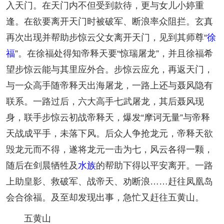
入天门。在天门内不但受到款待，更与女儿小婷重
逢。在欲要离开天门时被破军、断浪率众阻拦。玄真
再次出现并帮助步惊云父女离开天门，见到其师尊“
徐
福
”。在徐福处得知帝释天要“惊瑞屠龙”，并且徐福希
望步惊云能与其里应外合。步惊云应允，再返天门，
与一众高手随帝释天出海屠龙，一路上还与聂风隐有
联系。一路过后，六大高手七武屠龙，其后聂风现
身，联手步惊云初战帝释天，爆发“摩诃无量”与帝释
天战成平手，未落下风。后众人争抢龙元，帝释天欲
毁龙元而不得，遂将龙元一击为七，风云各得一颗，
随后在剑晨牺牲及
水族
的帮助下得以平安离开。一路
上助皇影、救破军、战帝天、劝断浪……赶往凤凰岛
会合徐福。及至却发现出事，急忙又赶往五黄山。
五黄山