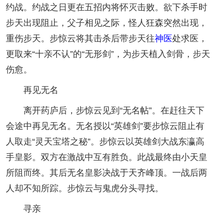
约战。约战之日更在五招内将怀灭击败。欲下杀手时
步天出现阻止，父子相见之际，怪人狂森突然出现，
重伤步天。步惊云将其击杀后带步天往
神医
处求医，
更取来“十亲不认”的“无形剑”，为步天植入剑骨，步天
伤愈。
再见无名
离开药庐后，步惊云见到“无名帖”。在赶往天下
会途中再见无名。无名授以“英雄剑”要步惊云阻止有
人取走“灵天宝塔之秘”。步惊云以英雄剑大战东瀛高
手皇影。双方在激战中互有胜负。此战最终由小天皇
所阻而终。其后无名皇影决战于天齐峰顶。一战后两
人却不知所踪。步惊云与鬼虎分头寻找。
寻亲