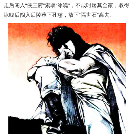
走后闯入“侠王府”索取“冰魄”，不成时屠其全家，取得
冰魄后闯入后陵葬下孔慈，放下“隔世石”离去。