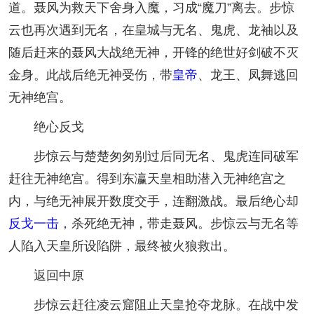
道。聂风为救天下舍身入魔，习成“魔刀”离去。步惊
云也再次遇到无名，在皇城与无名、鬼虎、龙袖以及
随后赶来的聂风大战绝无神，开锋的绝世好剑破不灭
金身。此战后绝无神受伤，带
皇帝
、龙王、凤舞逃回
无神绝宫。
绝心反戈
步惊云与楚楚匆匆别过后同无名、鬼虎连同破军
赶往无神绝宫。得到东瀛天皇相助潜入无神绝宫之
内，与绝无神展开数度交手，连翻激战。最后绝心却
反戈一击
，杀死绝无神，带走聂风。步惊云与无名等
人陷入天皇所设陷阱，最终被火狼救出。
返回中原
步惊云赶往凌云窟阻止天皇抢夺龙脉。在战中发