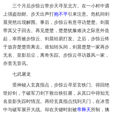
三个月后步惊云带步天寻至北方。在一小村中遇
上强盗劫财。步天出声打
抱不平
引来注意。危机间剑
晨突然出现解围。事后，步惊云有意寻访楚楚。剑晨
带其父子回去。再见楚楚，楚楚犹豫难决之际意外迭
起，幸而被步惊云、剑晨轻易打发。之后，步惊云终
于放弃楚楚而离去。谁知转头间，剑晨楚楚一家再步
无名、皇影后尘，离奇失踪。步惊云寻访聂风一家，
亦杳无音讯。
七武屠龙
受神秘人玄真指点，步惊云寻至玄铁门。得回绝
世好剑，于破军刀剑下救出铁狂屠，从其口中得知无
名皇影失踪时情况。再经玄真指点找到天门，在冰雪
中与破军展开大战。却在关键时刻被
帝释天
所制，擒