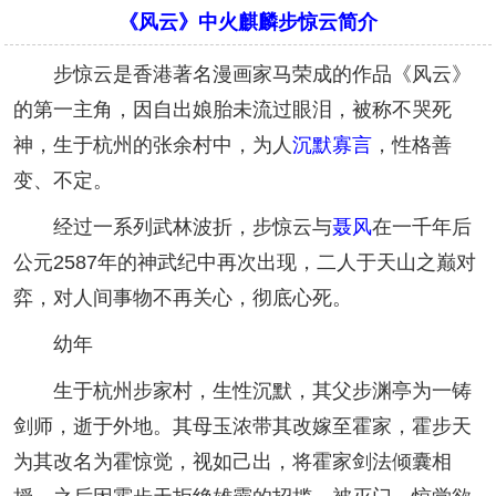
《风云》中火麒麟步惊云简介
步惊云是香港著名漫画家马荣成的作品《风云》
的第一主角，因自出娘胎未流过眼泪，被称不哭死
神，生于杭州的张余村中，为人
沉默寡言
，性格善
变、不定。
经过一系列武林波折，步惊云与
聂风
在一千年后
公元2587年的神武纪中再次出现，二人于天山之巅对
弈，对人间事物不再关心，彻底心死。
幼年
生于杭州步家村，生性沉默，其父步渊亭为一铸
剑师，逝于外地。其母玉浓带其改嫁至霍家，霍步天
为其改名为霍惊觉，视如己出，将霍家剑法倾囊相