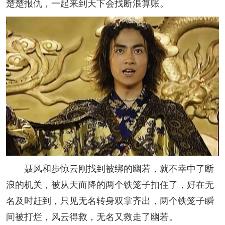
楚楚报仇，一起来到天下会找断浪算账。
聂风和步惊云刚找到被绑的幽若，就不幸中了断
浪的机关，被从天而降的两个铁笼子扣住了，好在无
名及时赶到，只见无名转身双掌齐出，两个铁笼子瞬
间被打烂，风云得救，无名又救走了幽若。