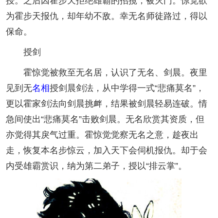
授。之后因霍步天拒绝雄霸的招揽，被灭门。惊觉欲
为霍步天报仇，却年幼不敌。幸无名师徒路过，得以
保命。
授剑
霍惊觉被救至无名居，认识了无名、剑晨。夜里
见到无
名相
授剑晨剑法，从中学得一式“悲痛莫名”，
更以霍家剑法向剑晨挑衅，结果被剑晨轻易连破。情
急间使出“悲痛莫名”击败剑晨。无名欣赏其资质，但
亦觉得其戾气过重。霍惊觉觉察无名之意，趁夜出
走，恢复本名步惊云，加入天下会伺机报仇。却于会
内受雄霸赏识，纳为第二弟子，授以“排云掌”。