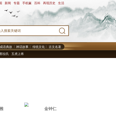
国
-
新闻
-
专题
-
手机版
-
百科
-
再现历史
-
生活
-
成语典故
神话故事
传统文化
古文名著
那拉氏
五虎上将