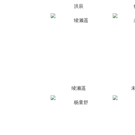
洪辰
绫濑遥