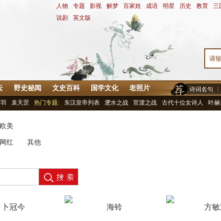
人物
-
专题
-
影视
-
解梦
-
百家姓
-
成语
-
明星
-
历史
-
教育
-
三
说剧
-
英文版
云
野史秘闻
文史百科
国学文化
老照片
诗词名句
关羽
袁天罡
热门专题:
东汉皇帝列表
淝水之战
官渡之战
古代十位女诗人
叶赫
欧美
网红
其他