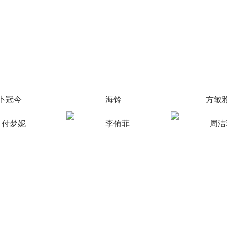
卜冠今
海铃
方敏