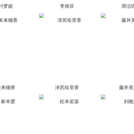
付梦妮
李侑菲
周洁
未来穗香
泽尻绘里香
藤井美