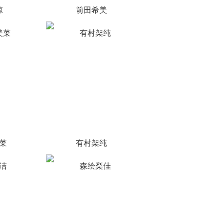
琼
前田希美
菜
有村架纯