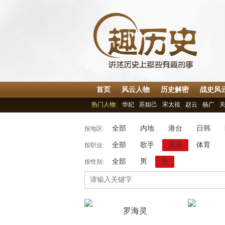
首页
风云人物
历史解密
战史风
热门人物:
华妃
苏妲己
宋太祖
赵云
杨广
全部
内地
港台
日韩
按地区:
全部
歌手
演员
体育
按职业:
全部
男
女
按性别: