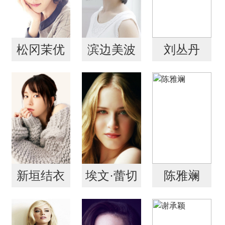
松冈茉优
滨边美波
刘丛丹
新垣结衣
埃文·蕾切
陈雅斓
尔·伍德