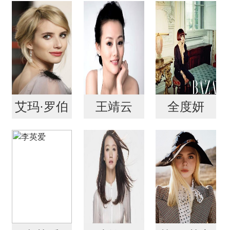
伦斯
莉
艾玛·罗伯
王靖云
全度妍
茨