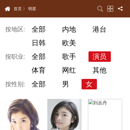
首页 〉
明星
全部
内地
港台
按地区:
日韩
欧美
全部
歌手
演员
按职业:
体育
网红
其他
全部
男
女
按性别: