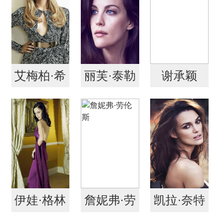
艾梅柏·希
丽芙·泰勒
谢承颖
尔德
伊娃·格林
詹妮弗·劳
凯拉·奈特