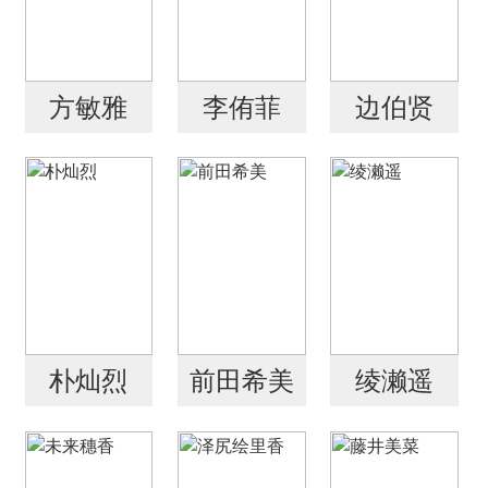
方敏雅
李侑菲
边伯贤
朴灿烈
前田希美
绫濑遥