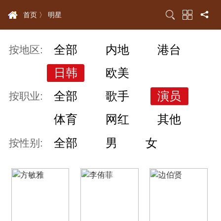
首页 〉
明星
全部
内地
港台
按地区:
日韩
欧美
全部
歌手
演员
按职业:
体育
网红
其他
全部
男
女
按性别: