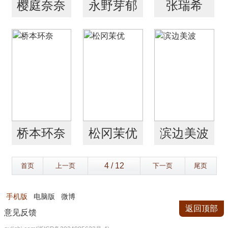
樱庭奈奈
永野芽郁
张瑞希
美
桥本环奈
松冈茉优
滨边美波
首页
上一页
下一页
尾页
手机版
电脑版
微博
返回顶部
意见反馈