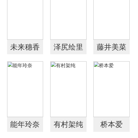
未来穗香
泽尻绘里
藤井美菜
香
能年玲奈
有村架纯
桥本爱