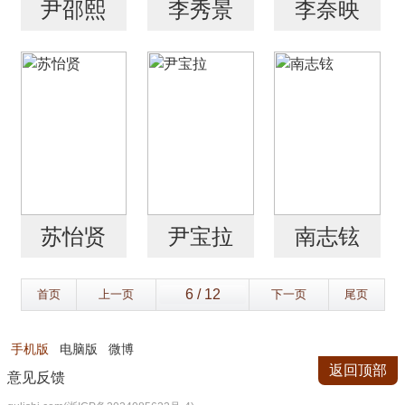
尹邵熙
李秀景
李奈映
苏怡贤
尹宝拉
南志铉
首页
上一页
下一页
尾页
手机版
电脑版
微博
返回顶部
意见反馈