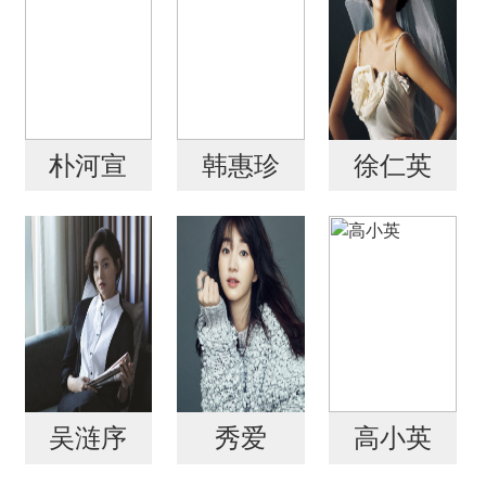
朴河宣
韩惠珍
徐仁英
吴涟序
秀爱
高小英