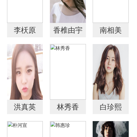
李枖原
香椎由宇
南相美
洪真英
林秀香
白珍熙