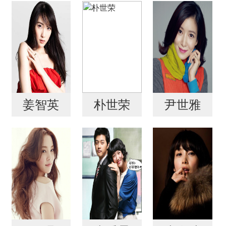
姜智英
朴世荣
尹世雅