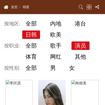
首页 〉
明星
全部
内地
港台
按地区:
日韩
欧美
全部
歌手
演员
按职业:
体育
网红
其他
全部
男
女
按性别: