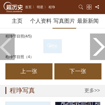
首页 〉
明星 〉
程琤
主页
个人资料
写真图片
最新新闻
程琤节目照(4/5)
程琤节目照（4）
上一张
下一张
程琤写真
更多>>