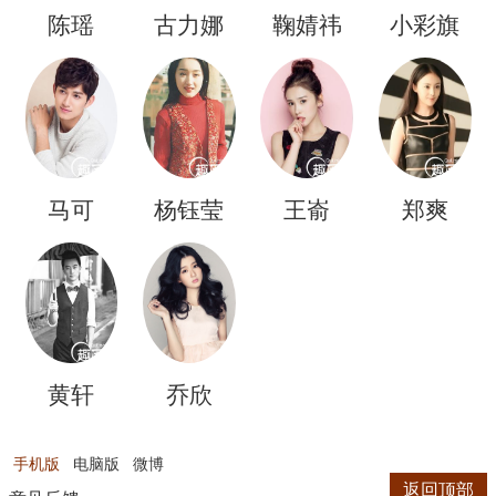
陈瑶
古力娜
鞠婧祎
小彩旗
扎
马可
杨钰莹
王嵛
郑爽
黄轩
乔欣
手机版
电脑版
微博
返回顶部