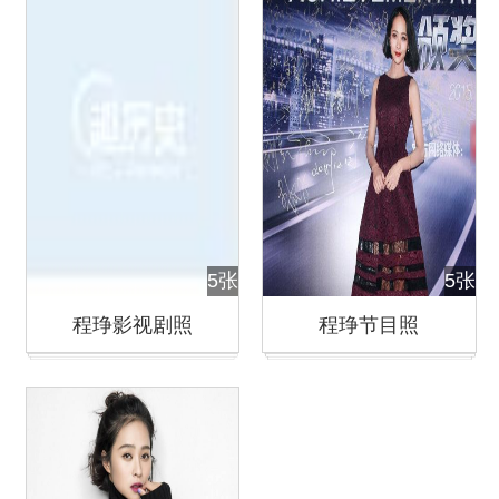
5张
5张
程琤影视剧照
程琤节目照