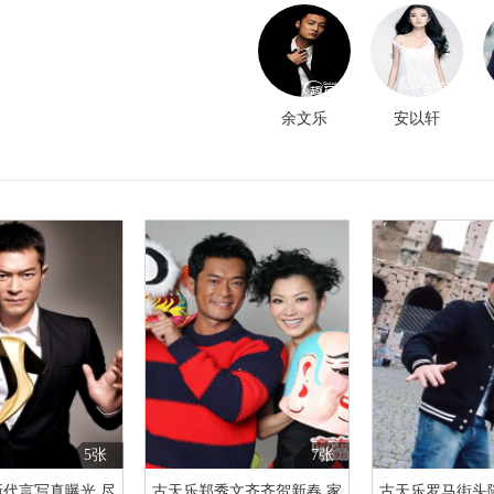
余文乐
安以轩
5张
7张
代言写真曝光 尽
古天乐郑秀文齐齐贺新春 家
古天乐罗马街头