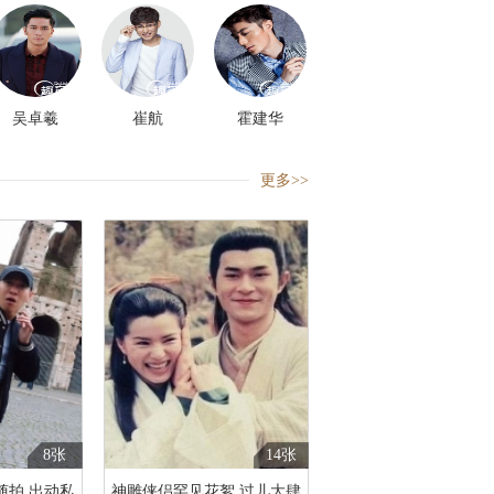
吴卓羲
崔航
霍建华
更多>>
8张
14张
随拍 出动私
神雕侠侣罕见花絮 过儿大肆