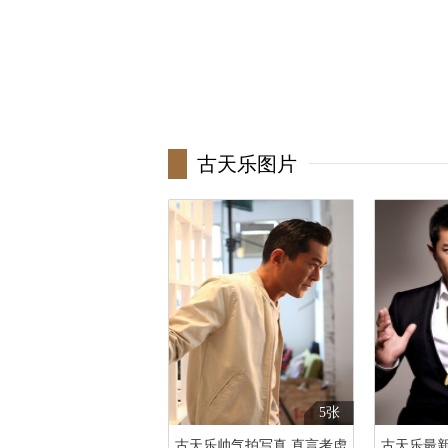
古天乐图片
5张
古天乐帅气拍写真 直言考虑
古天乐最新