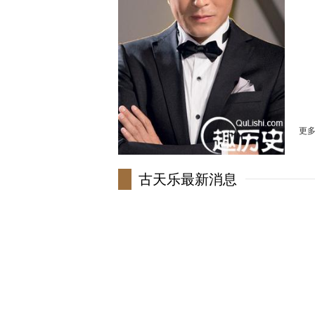
民
出
身
经
外文
出
古
更
古天乐最新消息