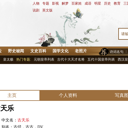
人物
-
专题
-
影视
-
解梦
-
百家姓
-
成语
-
明星
-
历史
-
教育
-
三
说剧
-
英文版
云
野史秘闻
文史百科
国学文化
老照片
诗词名句
青
皇太极
热门专题:
元朝皇帝列表
古代十大天才名将
五代十国皇帝列表
西汉皇
主页
个人资料
写真
古天乐
文名：
古天乐
名：古仔，古古，DV