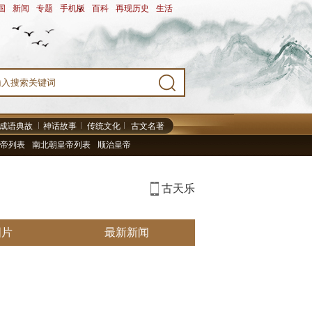
国
-
新闻
-
专题
-
手机版
-
百科
-
再现历史
-
生活
-
成语典故
神话故事
传统文化
古文名著
帝列表
南北朝皇帝列表
顺治皇帝
古天乐
图片
最新新闻