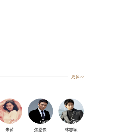
更多>>
朱茵
焦恩俊
林志颖