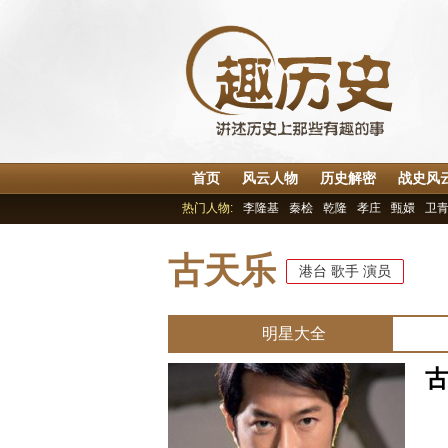
首页
风云人物
历史解密
战史风
热门人物:
李隆基
秦桧
乾隆
孝庄
甄嬛
卫
古天乐
港台
歌手
演员
明星大全
中
别