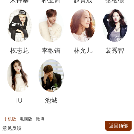
宋仲基
朴宝剑
赵寅成
张根硕
权志龙
李敏镐
林允儿
裴秀智
IU
池城
手机版
电脑版
微博
返回顶部
意见反馈