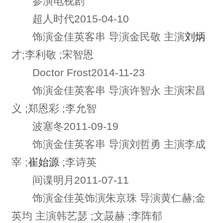
参演电视剧
超人时代2015-04-10
饰演金佳英客串 导演金民敬 主演
刘炳
才;李利敬 ;宋智恩
Doctor Frost2014-11-23
饰演金佳英客串 导演许智永 主演宋昌
义 ;郑恩彩 ;李允智
波塞冬2011-09-19
饰演金佳英客串 导演刘哲勇 主演李成
宰 ;
崔始源
;李诗英
间谍明月2011-07-11
饰演金佳英饰演朱京珠 导演黄仁赫;金
英均 主演韩艺瑟 ;文晸赫 ;李阵郁